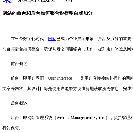
网站
2025-05-05 04:48:02
370
网站的前台和后台如何整合说得明白就加分
在当今数字化时代，
网站
已成为企业展示形象、产品及服务的重要
前台与后台如何整合，确保两者之间能够协同工作，提升用户体验及网
前台概述
前台，即用户界面（User Interface），是用户直接接触
文章等内容。其设计目标是使用户能够方便快捷地获取所需信息，完成
后台概述
后台，即网站管理系统（Website Management Sys
行的保障。