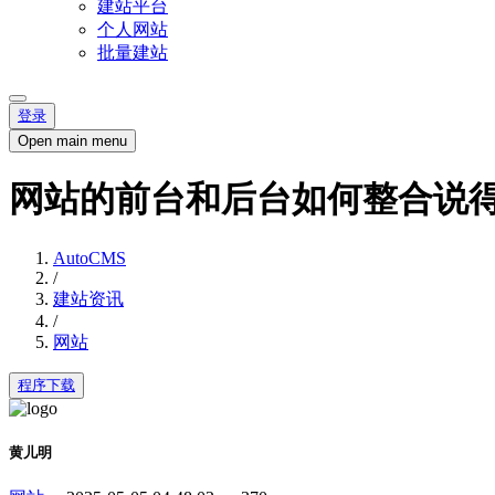
建站平台
个人网站
批量建站
登录
Open main menu
网站的前台和后台如何整合说
AutoCMS
/
建站资讯
/
网站
程序下载
黄儿明