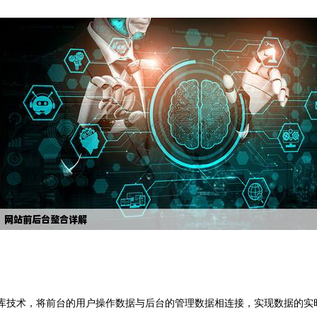
库技术，将前台的用户操作数据与后台的管理数据相连接，实现数据的实