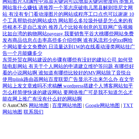
网站图片Alt属性中添加关键词可以增加关键词密度吗
墨鱼丸
网站靠什么赚钱
请推荐一个英志庆破电儿黑县解则培尼文网
站
有没有专门看动漫图片的网站或程序工口点也可以谢谢
10
个工具帮助你的网站成功
网站那么多垃圾外链是怎么来的有
些根本不是自己发的
推荐几个比较有创意的互联网广告视频
比如台湾的购物网站payeasy
我要销售平谷大桃哪些网站免费
发布商品信息点击率高些多介绍些啊
谁有风流邪少的txt啊给
个网站要全文免费的
日流量达到1W的在线看动漫类网站挂广
告一个月能赚多少
东莞外贸在网站建设的步骤有哪些有没好的建站公司
如何登
陆电影网站
有关于个人网站的申请建立维护等问题
有哪些好
看的小说网站啊
谁知道有哪些比较好的MV网站除了音悦台
使用tplink路由器网站百度联盟广告显示不出来怎么办
在文学
网站上发文章难吗不求稿酬
wordpress搭建个人博客网站知乎
怎么样简便快速的建设网站
要网络推广可是我不知道怎么才
能在网上推广有没有什么好的网站啊
© AutoCMS
网站地图
|
百度网站地图
|
Google网站地图
|
TXT
网站地图
联系我们