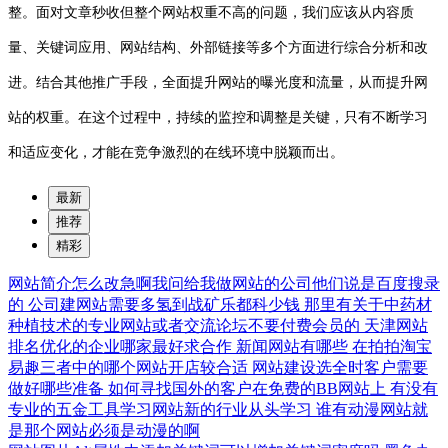
整。面对文章秒收但整个网站权重不高的问题，我们应该从内容质
量、关键词应用、网站结构、外部链接等多个方面进行综合分析和改
进。结合其他推广手段，全面提升网站的曝光度和流量，从而提升网
站的权重。在这个过程中，持续的监控和调整是关键，只有不断学习
和适应变化，才能在竞争激烈的在线环境中脱颖而出。
最新
推荐
精彩
网站简介怎么改急啊我问给我做网站的公司他们说是百度搜录
的
公司建网站需要多氢到战矿乐都科少钱
那里有关于中药材
种植技术的专业网站或者交流论坛不要付费会员的
天津网站
排名优化的企业哪家最好求合作
新闻网站有哪些
在拍拍淘宝
易趣三者中的哪个网站开店较合适
网站建设选全时客户需要
做好哪些准备
如何寻找国外的客户在免费的BB网站上
有没有
专业的五金工具学习网站新的行业从头学习
谁有动漫网站就
是那个网站必须是动漫的啊