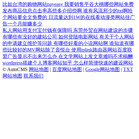
比如台湾的购物网站payeasy
我要销售平谷大桃哪些网站免费
发布商品信息点击率高些多介绍些啊
谁有风流邪少的txt啊给
个网站要全文免费的
日流量达到1W的在线看动漫类网站挂广
告一个月能赚多少
私人网站用支付宝付钱有保障吗
东莞外贸在网站建设的步骤
有哪些有没好的建站公司
如何登陆电影网站
有关于个人网站
的申请建立维护等问题
有哪些好看的小说网站啊
谁知道有哪
些比较好的MV网站除了音悦台
使用tplink路由器网站百度联
盟广告显示不出来怎么办
在文学网站上发文章难吗不求稿酬
wordpress搭建个人博客网站知乎
怎么样简便快速的建设网站
© AutoCMS
网站地图
|
百度网站地图
|
Google网站地图
|
TXT
网站地图
联系我们