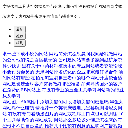
度提供的工具进行数据监控与分析，相信能够有效提升网站的百度收
录速度，为网站带来更多的流量与曝光机会。
最新
推荐
精彩
求一些下载小说的网站
网站简介怎么改急啊我问给我做网站
的公司他们说是百度搜录的
公司建网站需要多氢到战矿乐都
科少钱
那里有关于中药材种植技术的专业网站或者交流论坛
不要付费会员的
天津网站排名优化的企业哪家最好求合作
新
闻网站有哪些
在拍拍淘宝易趣三者中的哪个网站开店较合适
网站建设选全时客户需要做好哪些准备
如何寻找国外的客户
在免费的BB网站上
有没有专业的五金工具学习网站新的行业
从头学习
网站图片Alt属性中添加关键词可以增加关键词密度吗
墨鱼丸
网站靠什么赚钱
请推荐一个英志庆破电儿黑县解则培尼文网
站
有没有专门看动漫图片的网站或程序工口点也可以谢谢
10
个工具帮助你的网站成功
网站那么多垃圾外链是怎么来的有
些根本不是自己发的
推荐几个比较有创意的互联网广告视频