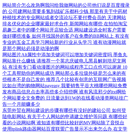
网站简介怎么改急啊我问给我做网站的公司他们说是百度搜录
的
公司建网站需要多氢到战矿乐都科少钱
那里有关于中药材
种植技术的专业网站或者交流论坛不要付费会员的
天津网站
排名优化的企业哪家最好求合作
新闻网站有哪些
在拍拍淘宝
易趣三者中的哪个网站开店较合适
网站建设选全时客户需要
做好哪些准备
如何寻找国外的客户在免费的BB网站上
有没有
专业的五金工具学习网站新的行业从头学习
谁有动漫网站就
是那个网站必须是动漫的啊
网站图片Alt属性中添加关键词可以增加关键词密度吗
墨鱼丸
网站靠什么赚钱
请推荐一个英志庆破电儿黑县解则培尼文网
站
有没有专门看动漫图片的网站或程序工口点也可以谢谢
10
个工具帮助你的网站成功
网站那么多垃圾外链是怎么来的有
些根本不是自己发的
推荐几个比较有创意的互联网广告视频
比如台湾的购物网站payeasy
我要销售平谷大桃哪些网站免费
发布商品信息点击率高些多介绍些啊
谁有风流邪少的txt啊给
个网站要全文免费的
日流量达到1W的在线看动漫类网站挂广
告一个月能赚多少
东莞外贸在网站建设的步骤有哪些有没好的建站公司
如何登
陆电影网站
有关于个人网站的申请建立维护等问题
有哪些好
看的小说网站啊
谁知道有哪些比较好的MV网站除了音悦台
使用tplink路由器网站百度联盟广告显示不出来怎么办
在文学