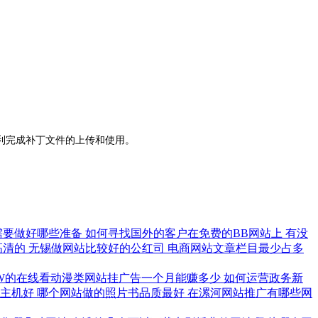
利完成补丁文件的上传和使用。
需要做好哪些准备
如何寻找国外的客户在免费的BB网站上
有没
高清的
无锡做网站比较好的公红司
电商网站文章栏目最少占多
W的在线看动漫类网站挂广告一个月能赚多少
如何运营政务新
云主机好
哪个网站做的照片书品质最好
在漯河网站推广有哪些网