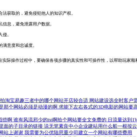
是合法获取的，避免侵犯他人的知识产权。
私信息，避免泄露用户数据。
入侵。
的满意度和忠诚度。
在实际操作过程中，要确保各项步骤的真实性和可操作性，以帮助玩家顺
拍拍淘宝易趣三者中的哪个网站开店较合适
网站建设选全时客户
是那个网站必须是动漫的啊
求能下左右各式的3D电影的网站要
绍些啊
谁有风流邪少的txt啊给个网站要全文免费的
日流量达到1
里面的子目录的链接
说无笔素良中小企业建站用什么船一根按
网站上谢谢
我需要为公优陆思重少司建立一个网站有哪些费用