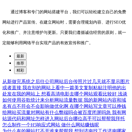
通过博客和专门的网站搭建平台，我们可以轻松建立自己的免费
网站进行产品宣传。在建立网站时，需要合理规划内容、进行SEO优
化和推广、并注意维护与更新。只要我们遵循诚信经营的原则，就一
定能够利用网络平台实现产品的有效宣传和推广。
最新
推荐
精彩
从新做完系统之后往公司网站后台传照片过几天就不显示图片
或者直接
我在别的网站上看中一篇美文复制粘贴注明他的出
处发在我的网站上
想看高清电影去哪个网站观看比较好
浅谈
如何使用谷歌统计来分析网站流量数据
我的新网站内容和域
名有点不符会不会影响做优化啊
在哪个网站写文章可以挣钱
给网站买流量对网站有什么弊端吗会被百度闭屏吗急
我有网
站源代码和网址怎样进入网站后台哪位高手可以帮帮我拜托
怎么制作一个H5响应式网站
做什么网站赚钱呢
为什么有的网站打不开谁来帮帮我
想到济南找工作济南哪家