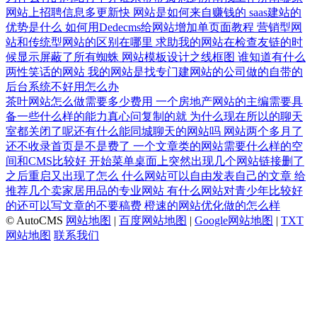
网站上招聘信息多更新快
网站是如何来自赚钱的
saas建站的
优势是什么
如何用Dedecms给网站增加单页面教程
营销型网
站和传统型网站的区别在哪里
求助我的网站在检查友链的时
候显示屏蔽了所有蜘蛛
网站模板设计之线框图
谁知道有什么
两性笑话的网站
我的网站是找专门建网站的公司做的自带的
后台系统不好用怎么办
茶叶网站怎么做需要多少费用
一个房地产网站的主编需要具
备一些什么样的能力真心问复制的就
为什么现在所以的聊天
室都关闭了呢还有什么能同城聊天的网站吗
网站两个多月了
还不收录首页是不是费了
一个文章类的网站需要什么样的空
间和CMS比较好
开始菜单桌面上突然出现几个网站链接删了
之后重启又出现了怎么
什么网站可以自由发表自己的文章
给
推荐几个卖家居用品的专业网站
有什么网站对青少年比较好
的还可以写文章的不要稿费
橙速的网站优化做的怎么样
© AutoCMS
网站地图
|
百度网站地图
|
Google网站地图
|
TXT
网站地图
联系我们