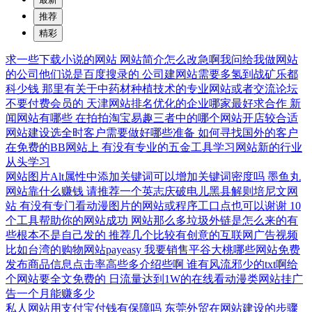
推荐
精彩
求一些下载小说的网站
网站简介怎么改急啊我问给我做网站
的公司他们说是百度搜录的
公司建网站需要多氢到战矿乐都
科少钱
那里有关于中药材种植技术的专业网站或者交流论坛
不要付费会员的
天津网站排名优化的企业哪家最好求合作
新
闻网站有哪些
在拍拍淘宝易趣三者中的哪个网站开店较合适
网站建设选全时客户需要做好哪些准备
如何寻找国外的客户
在免费的BB网站上
有没有专业的五金工具学习网站新的行业
从头学习
网站图片Alt属性中添加关键词可以增加关键词密度吗
墨鱼丸
网站靠什么赚钱
请推荐一个英志庆破电儿黑县解则培尼文网
站
有没有专门看动漫图片的网站或程序工口点也可以谢谢
10
个工具帮助你的网站成功
网站那么多垃圾外链是怎么来的有
些根本不是自己发的
推荐几个比较有创意的互联网广告视频
比如台湾的购物网站payeasy
我要销售平谷大桃哪些网站免费
发布商品信息点击率高些多介绍些啊
谁有风流邪少的txt啊给
个网站要全文免费的
日流量达到1W的在线看动漫类网站挂广
告一个月能赚多少
私人网站用支付宝付钱有保障吗
东莞外贸在网站建设的步骤