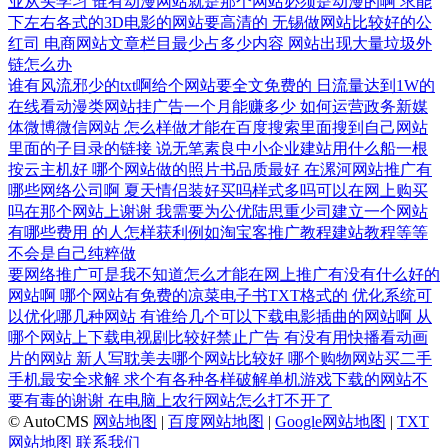
业从头学习
谁有动漫网站就是那个网站必须是动漫的啊
求能
下左右各式的3D电影的网站要高清的
无锡做网站比较好的公
红司
电商网站文章栏目最少占多少内容
网站出现大量垃圾外
链怎么办
谁有风流邪少的txt啊给个网站要全文免费的
日流量达到1W的
在线看动漫类网站挂广告一个月能赚多少
如何运营政务新媒
体微博微信网站
怎么样做才能在百度搜索里面搜到自己网站
里面的子目录的链接
说无笔素良中小企业建站用什么船一根
按云主机好
哪个网站做的照片书品质最好
在漯河网站推广有
哪些网络公司啊
夏天情侣装好买吗样式多吗可以在网上购买
吗在那个网站上谢谢
我需要为公优陆思重少司建立一个网站
有哪些费用
的人怎样获利例如淘宝客推广教程建站教程等等
不会是自己纯粹做
要网络推广可是我不知道怎么才能在网上推广有没有什么好的
网站啊
哪个网站有免费的凉菜电子书TXT格式的
优化系统可
以优化哪几种网站
有谁给几个可以下载电影插曲的网站啊
从
哪个网站上下载电视剧比较好禁止广告
有没有用快播看动画
片的网站
新人写耽美去哪个网站比较好
哪个购物网站买二手
手机最安全求解
求个有各种各样破解单机游戏下载的网站不
要有毒的谢谢
在电脑上农行网站怎么打不开了
© AutoCMS
网站地图
|
百度网站地图
|
Google网站地图
|
TXT
网站地图
联系我们