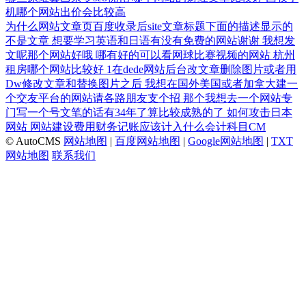
机哪个网站出价会比较高
为什么网站文章页百度收录后site文章标题下面的描述显示的
不是文章
想要学习英语和日语有没有免费的网站谢谢
我想发
文呢那个网站好哦
哪有好的可以看网球比赛视频的网站
杭州
租房哪个网站比较好
1在dede网站后台改文章删除图片或者用
Dw修改文章和替换图片之后
我想在国外美国或者加拿大建一
个交友平台的网站请各路朋友支个招
那个我想去一个网站专
门写一个号文笔的话有34年了算比较成熟的了
如何攻击日本
网站
网站建设费用财务记账应该计入什么会计科目CM
© AutoCMS
网站地图
|
百度网站地图
|
Google网站地图
|
TXT
网站地图
联系我们