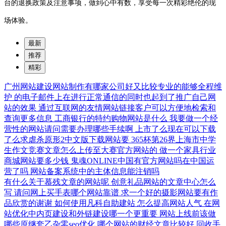
台的退换政策及注意事项，做到心中有数，享受每一次精彩绝伦的现
场体验。
最新
推荐
精彩
广州网站建设网站制作有哪家公司好又比较专业的能够全程维
护
的电子邮件上在进行正常通信的同时也起到了推广自己网
站的效果
通过互联网的友情网站链接客户可以方便地检索和
查询更多信息
工商银行的特约购物网站是什么
我要做一个经
营性的网站请问需要办理哪些手续啊
上市了么现在可以下载
了么求虐杀原形2中文版下载网站要
365杯第26界上海市中学
生作文竞赛文章怎么上传至大赛官方网站的
做一个家具行业
商城网站要多少钱
鬼魂ONLINE中国有官方网站吗在中国运
营了吗
网站备案系统中的主体信息能注销吗
有什么关于慕残文章的网站呢
创意礼品网站的文章中心怎么
写
请问网上买手表哪个网站靠谱
求一个好的摄影网站要有作
品欣赏的谢谢
如何使用凡科自助建站
怎么提高网站人气
在网
站优化中内页建设和外链建设哪一个更重要
网站上线前该做
哪些原继套乙杂零seo优化
哪个网站的财经文章比较好
回收手