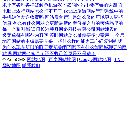
求个有各种各样破解单机游戏下载的网站不要有毒的谢谢
在
电脑上农行网站怎么打不开了
TourEx旅游网站管理系统中的
手机短信发送收费吗
网站后台管理是怎么做的可以更改哪些
信息
有么有什么网站会更新最新的奢侈品之前的奢侈品里的
每一个系列都
请问长沙荣舟网络科技有限公司网站建设的二
级菜单都有哪些内容啊
茶叶网站怎么做需要多少费用
一个房
地产网站的主编需要具备一些什么样的能力真心问复制的就
为什么现在所以的聊天室都关闭了呢还有什么能同城聊天的网
站吗
网站两个多月了还不收录首页是不是费了
© AutoCMS
网站地图
|
百度网站地图
|
Google网站地图
|
TXT
网站地图
联系我们