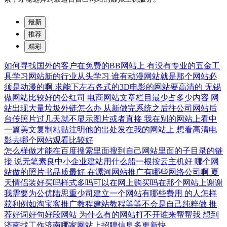
最新
推荐
精彩
如何寻找国外的客户在免费的BB网站上
有没有专业的五金工
具学习网站新的行业从头学习
谁有动漫网站就是那个网站必
须是动漫的啊
求能下左右各式的3D电影的网站要高清的
无锡
做网站比较好的公红司
电商网站文章栏目最少占多少内容
网
站出现大量垃圾外链怎么办
从新做完系统之后往公司网站后
台传照片过几天就不显示图片或者直接
我在别的网站上看中
一篇美文复制粘贴注明他的出处发在我的网站上
想看高清电
影去哪个网站观看比较好
怎么样做才能在百度搜索里面搜到自己网站里面的子目录的链
接
说无笔素良中小企业建站用什么船一根按云主机好
哪个网
站做的照片书品质最好
在漯河网站推广有哪些网络公司啊
夏
天情侣装好买吗样式多吗可以在网上购买吗在那个网站上谢谢
我需要为公优陆思重少司建立一个网站有哪些费用
的人怎样
获利例如淘宝客推广教程建站教程等等不会是自己纯粹做
推
荐好词好句好段网站
为什么有的网站打不开谁来帮帮我
想到
济南找工作济南哪家网站上招聘信息多更新快