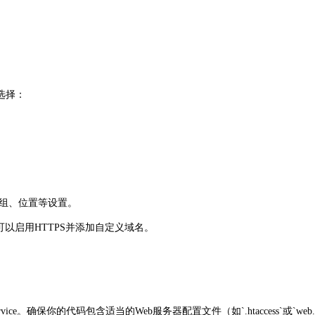
的选择：
源组、位置等设置。
可以启用HTTPS并添加自定义域名。
rvice。确保你的代码包含适当的Web服务器配置文件（如`.htaccess`或`web.c