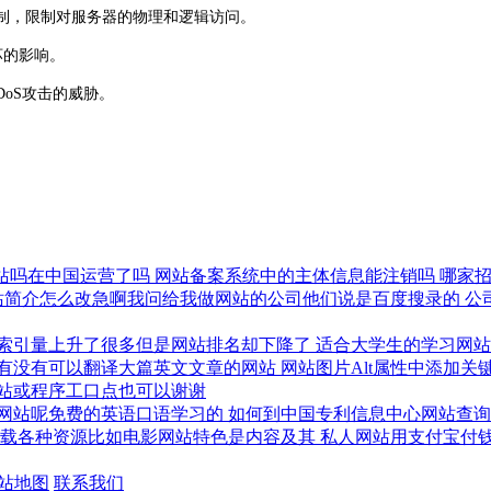
和访问控制，限制对服务器的物理和逻辑访问。
坏的影响。
DoS攻击的威胁。
。
网站吗在中国运营了吗
网站备案系统中的主体信息能注销吗
哪家
站简介怎么改急啊我问给我做网站的公司他们说是百度搜录的
公
索引量上升了很多但是网站排名却下降了
适合大学生的学习网
有没有可以翻译大篇英文文章的网站
网站图片Alt属性中添加
站或程序工口点也可以谢谢
网站呢免费的英语口语学习的
如何到中国专利信息中心网站查
下载各种资源比如电影网站特色是内容及其
私人网站用支付宝付
网站地图
联系我们