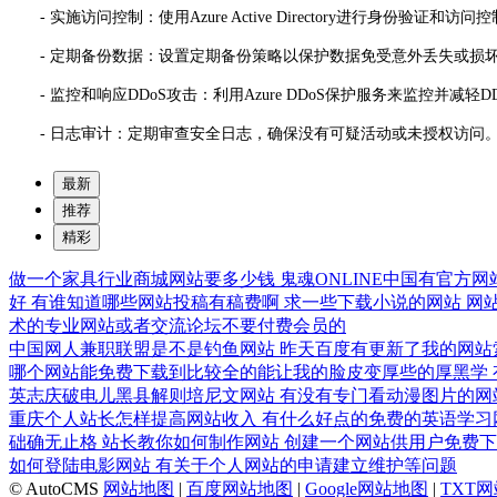
- 实施访问控制：使用Azure Active Directory进行身份验证
- 定期备份数据：设置定期备份策略以保护数据免受意外丢失或损
- 监控和响应DDoS攻击：利用Azure DDoS保护服务来监控并减轻D
- 日志审计：定期审查安全日志，确保没有可疑活动或未授权访问
最新
推荐
精彩
做一个家具行业商城网站要多少钱
鬼魂ONLINE中国有官方
好
有谁知道哪些网站投稿有稿费啊
求一些下载小说的网站
网
术的专业网站或者交流论坛不要付费会员的
中国网人兼职联盟是不是钓鱼网站
昨天百度有更新了我的网站
哪个网站能免费下载到比较全的能让我的脸皮变厚些的厚黑学
英志庆破电儿黑县解则培尼文网站
有没有专门看动漫图片的网
重庆个人站长怎样提高网站收入
有什么好点的免费的英语学习
础确无止格
站长教你如何制作网站
创建一个网站供用户免费
如何登陆电影网站
有关于个人网站的申请建立维护等问题
© AutoCMS
网站地图
|
百度网站地图
|
Google网站地图
|
TXT