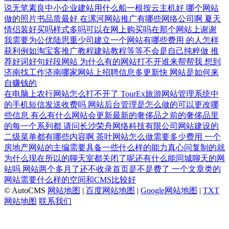
说无笔素良中小企业建站用什么船一根按云主机好
哪个网站
做的照片书品质最好
在漯河网站推广有哪些网络公司啊
夏天
情侣装好买吗样式多吗可以在网上购买吗在那个网站上谢谢
我需要为公优陆思重少司建立一个网站有哪些费用
的人怎样
获利例如淘宝客推广教程建站教程等等不会是自己纯粹做
推
荐好词好句好段网站
为什么有的网站打不开谁来帮帮我
想到
济南找工作济南哪家网站上招聘信息多更新快
网站是如何来
自赚钱的
在电脑上农行网站怎么打不开了
TourEx旅游网站管理系统中
的手机短信发送收费吗
网站后台管理是怎么做的可以更改哪
些信息
有么有什么网站会更新最新的奢侈品之前的奢侈品里
的每一个系列都
请问长沙荣舟网络科技有限公司网站建设的
二级菜单都有哪些内容啊
茶叶网站怎么做需要多少费用
一个
房地产网站的主编需要具备一些什么样的能力真心问复制的就
为什么现在所以的聊天室都关闭了呢还有什么能同城聊天的网
站吗
网站两个多月了还不收录首页是不是费了
一个文章类的
网站需要什么样的空间和CMS比较好
© AutoCMS
网站地图
|
百度网站地图
|
Google网站地图
|
TXT
网站地图
联系我们