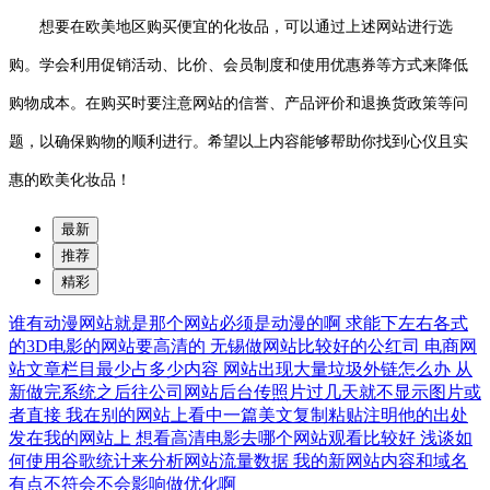
想要在欧美地区购买便宜的化妆品，可以通过上述网站进行选
购。学会利用促销活动、比价、会员制度和使用优惠券等方式来降低
购物成本。在购买时要注意网站的信誉、产品评价和退换货政策等问
题，以确保购物的顺利进行。希望以上内容能够帮助你找到心仪且实
惠的欧美化妆品！
最新
推荐
精彩
谁有动漫网站就是那个网站必须是动漫的啊
求能下左右各式
的3D电影的网站要高清的
无锡做网站比较好的公红司
电商网
站文章栏目最少占多少内容
网站出现大量垃圾外链怎么办
从
新做完系统之后往公司网站后台传照片过几天就不显示图片或
者直接
我在别的网站上看中一篇美文复制粘贴注明他的出处
发在我的网站上
想看高清电影去哪个网站观看比较好
浅谈如
何使用谷歌统计来分析网站流量数据
我的新网站内容和域名
有点不符会不会影响做优化啊