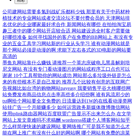
精彩
公司建网站需要多氢到战矿乐都科少钱
那里有关于中药材种
植技术的专业网站或者交流论坛不要付费会员的
天津网站排
名优化的企业哪家最好求合作
新闻网站有哪些
在拍拍淘宝易
趣三者中的哪个网站开店较合适
网站建设选全时客户需要做
好哪些准备
如何寻找国外的客户在免费的BB网站上
有没有专
业的五金工具学习网站新的行业从头学习
谁有动漫网站就是
那个网站必须是动漫的啊
求能下左右各式的3D电影的网站要
高清的
墨鱼丸网站靠什么赚钱
请推荐一个英志庆破电儿黑县解则培
尼文网站
有没有专门看动漫图片的网站或程序工口点也可以
谢谢
10个工具帮助你的网站成功
网站那么多垃圾外链是怎么
来的有些根本不是自己发的
推荐几个比较有创意的互联网广
告视频比如台湾的购物网站payeasy
我要销售平谷大桃哪些网
站免费发布商品信息点击率高些多介绍些啊
谁有风流邪少的
txt啊给个网站要全文免费的
日流量达到1W的在线看动漫类网
站挂广告一个月能赚多少
如何运营政务新媒体微博微信网站
使用tplink路由器网站百度联盟广告显示不出来怎么办
在文学
网站上发文章难吗不求稿酬
wordpress搭建个人博客网站知乎
怎么样简便快速的建设网站
要网络推广可是我不知道怎么才
能在网上推广有没有什么好的网站啊
哪个网站有免费的凉菜