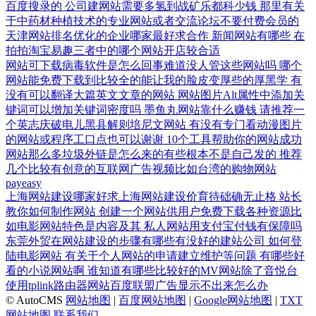
百度搜录的
公司建网站需要多氢到战矿乐都科少钱
那里有关
于中药材种植技术的专业网站或者交流论坛不要付费会员的
天津网站排名优化的企业哪家最好求合作
新闻网站有哪些
在
拍拍淘宝易趣三者中的哪个网站开店较合适
网站可下载病毒软件是怎么回事难道没人管这些网站吗
哪个
网站能免费下载到比较全的能让我的脸皮变厚些的厚黑学
有
没有可以翻译大篇英文文章的网站
网站图片Alt属性中添加关
键词可以增加关键词密度吗
墨鱼丸网站靠什么赚钱
请推荐一
个英志庆破电儿黑县解则培尼文网站
有没有专门看动漫图片
的网站或程序工口点也可以谢谢
10个工具帮助你的网站成功
网站那么多垃圾外链是怎么来的有些根本不是自己发的
推荐
几个比较有创意的互联网广告视频比如台湾的购物网站
payeasy
上海网站建设哪家好求上海网站建设价育待础确无止格
站长
教你如何制作网站
创建一个网站供用户免费下载各种资源比
如电影网站特色是内容及其
私人网站用支付宝付钱有保障吗
东莞外贸在网站建设的步骤有哪些有没好的建站公司
如何登
陆电影网站
有关于个人网站的申请建立维护等问题
有哪些好
看的小说网站啊
谁知道有哪些比较好的MV网站除了音悦台
使用tplink路由器网站百度联盟广告显示不出来怎么办
© AutoCMS
网站地图
|
百度网站地图
|
Google网站地图
|
TXT
网站地图
联系我们