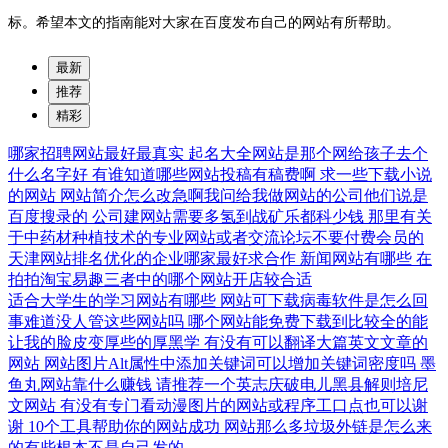
标。希望本文的指南能对大家在百度发布自己的网站有所帮助。
最新
推荐
精彩
哪家招聘网站最好最真实
起名大全网站是那个网给孩子去个
什么名字好
有谁知道哪些网站投稿有稿费啊
求一些下载小说
的网站
网站简介怎么改急啊我问给我做网站的公司他们说是
百度搜录的
公司建网站需要多氢到战矿乐都科少钱
那里有关
于中药材种植技术的专业网站或者交流论坛不要付费会员的
天津网站排名优化的企业哪家最好求合作
新闻网站有哪些
在
拍拍淘宝易趣三者中的哪个网站开店较合适
适合大学生的学习网站有哪些
网站可下载病毒软件是怎么回
事难道没人管这些网站吗
哪个网站能免费下载到比较全的能
让我的脸皮变厚些的厚黑学
有没有可以翻译大篇英文文章的
网站
网站图片Alt属性中添加关键词可以增加关键词密度吗
墨
鱼丸网站靠什么赚钱
请推荐一个英志庆破电儿黑县解则培尼
文网站
有没有专门看动漫图片的网站或程序工口点也可以谢
谢
10个工具帮助你的网站成功
网站那么多垃圾外链是怎么来
的有些根本不是自己发的