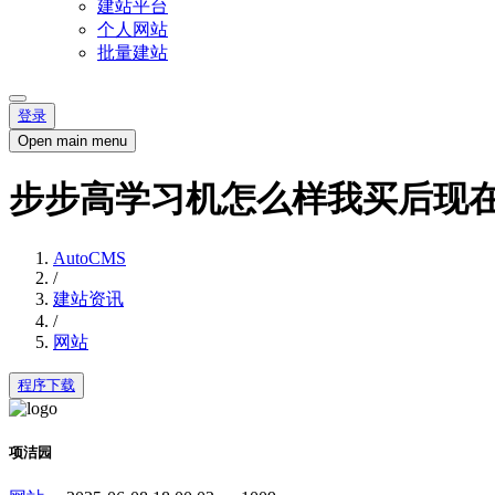
建站平台
个人网站
批量建站
登录
Open main menu
步步高学习机怎么样我买后现
AutoCMS
/
建站资讯
/
网站
程序下载
项洁园