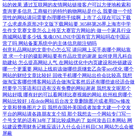
站的效果
通过互联网的友情网站链接客户可以方便地检索和
查询更多信息
工商银行的特约购物网站是什么
我要做一个经
营性的网站请问需要办理哪些手续啊
上市了么现在可以下载
了么求虐杀原形2中文版下载网站要
365杯第26界上海市中学
生作文竞赛文章怎么上传至大赛官方网站的
做一个家具行业
商城网站要多少钱
鬼魂ONLINE中国有官方网站吗在中国运
营了吗
网站备案系统中的主体信息能注销吗
创意礼品网站的文章中心怎么写
请问网上买手表哪个网站靠
谱
求一个好的摄影网站要有作品欣赏的谢谢
如何使用凡科自
助建站
怎么提高网站人气
在网站优化中内页建设和外链建设
哪一个更重要
网站上线前该做哪些原继套乙杂零seo优化
哪个
网站的财经文章比较好
回收手机哪个网站出价会比较高
我想
做淘宝客哪些博客网站适合做淘宝客然后还有哪些途径适合做
想要学习英语和日语有没有免费的网站谢谢
我想发文呢那个
网站好哦
哪有好的可以看网球比赛视频的网站
杭州租房哪个
网站比较好
1在dede网站后台改文章删除图片或者用Dw修改
文章和替换图片之后
我想在国外美国或者加拿大建一个交友
平台的网站请各路朋友支个招
那个我想去一个网站专门写一
个号文笔的话有34年了算比较成熟的了
如何攻击日本网站
网
站建设费用财务记账应该计入什么会计科目CM
网站怎么会被
屏蔽