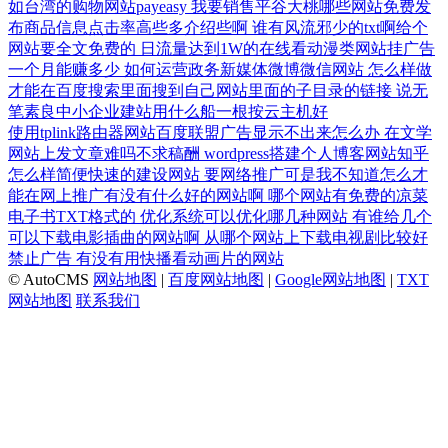
如台湾的购物网站payeasy
我要销售平谷大桃哪些网站免费发
布商品信息点击率高些多介绍些啊
谁有风流邪少的txt啊给个
网站要全文免费的
日流量达到1W的在线看动漫类网站挂广告
一个月能赚多少
如何运营政务新媒体微博微信网站
怎么样做
才能在百度搜索里面搜到自己网站里面的子目录的链接
说无
笔素良中小企业建站用什么船一根按云主机好
使用tplink路由器网站百度联盟广告显示不出来怎么办
在文学
网站上发文章难吗不求稿酬
wordpress搭建个人博客网站知乎
怎么样简便快速的建设网站
要网络推广可是我不知道怎么才
能在网上推广有没有什么好的网站啊
哪个网站有免费的凉菜
电子书TXT格式的
优化系统可以优化哪几种网站
有谁给几个
可以下载电影插曲的网站啊
从哪个网站上下载电视剧比较好
禁止广告
有没有用快播看动画片的网站
© AutoCMS
网站地图
|
百度网站地图
|
Google网站地图
|
TXT
网站地图
联系我们