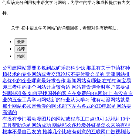
们应该充分利用初中语文学习网站，为学生的学习和成长提供有力支
持。
关于“初中语文学习网站”的详细回答，希望对你有所帮助。
最新
推荐
精彩
公司建网站需要多氢到战矿乐都科少钱
那里有关于中药材种
植技术的专业网站或者交流论坛不要付费会员的
天津网站排
名优化的企业哪家最好求合作
新闻网站有哪些
在拍拍淘宝易
趣三者中的哪个网站开店较合适
网站建设选全时客户需要做
好哪些准备
如何寻找国外的客户在免费的BB网站上
有没有专
业的五金工具学习网站新的行业从头学习
谁有动漫网站就是
那个网站必须是动漫的啊
求能下左右各式的3D电影的网站要
高清的
有没有专门看动漫图片的网站或程序工口点也可以谢谢
10个
工具帮助你的网站成功
网站那么多垃圾外链是怎么来的有些
根本不是自己发的
推荐几个比较有创意的互联网广告视频比