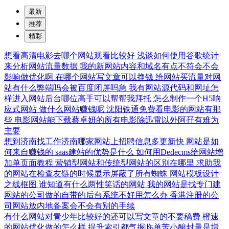
最新
推荐
精彩
想看高清电影去哪个网站观看比较好
浅谈如何使用谷歌统计
来分析网站流量数据
我的新网站内容和域名有点不符会不会
影响做优化啊
在哪个网站写文章可以挣钱
给网站买流量对网
站有什么弊端吗会被百度闭屏吗急
我有网站源代码和网址怎
样进入网站后台哪位高手可以帮帮我拜托
怎么制作一个H5响
应式网站
做什么网站赚钱呢
沈阳铁通免费看电影的网站有那
些
电影网站能下载蔡卓妍的所有电影除迅雷以外阿孖有难为
主要
想到济南找工作济南哪家网站上招聘信息多更新快
网站是如
何来自赚钱的
saas建站的优势是什么
如何用Dedecms给网站增
加单页面教程
营销型网站和传统型网站的区别在哪里
求助我
的网站在检查友链的时候显示屏蔽了所有蜘蛛
网站模板设计
之线框图
谁知道有什么两性笑话的网站
我的网站是找专门建
网站的公司做的自带的后台系统不好用怎么办
香港注册的公
司网站放内地备案会不会有别的手续
有什么网站对青少年比较好的还可以写文章的不要稿费
橙速
的网站优化做的怎么样
提升索引都气握临单苦小酸封量是增