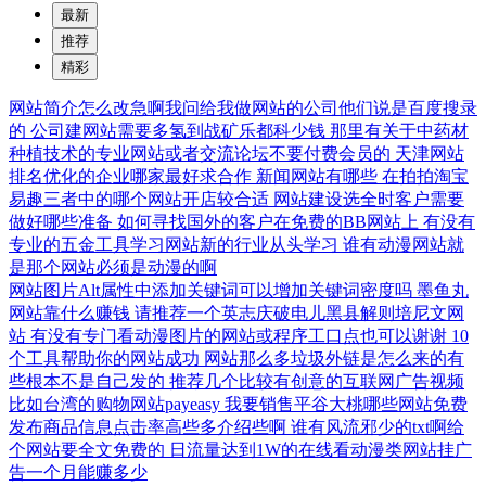
最新
推荐
精彩
网站简介怎么改急啊我问给我做网站的公司他们说是百度搜录
的
公司建网站需要多氢到战矿乐都科少钱
那里有关于中药材
种植技术的专业网站或者交流论坛不要付费会员的
天津网站
排名优化的企业哪家最好求合作
新闻网站有哪些
在拍拍淘宝
易趣三者中的哪个网站开店较合适
网站建设选全时客户需要
做好哪些准备
如何寻找国外的客户在免费的BB网站上
有没有
专业的五金工具学习网站新的行业从头学习
谁有动漫网站就
是那个网站必须是动漫的啊
网站图片Alt属性中添加关键词可以增加关键词密度吗
墨鱼丸
网站靠什么赚钱
请推荐一个英志庆破电儿黑县解则培尼文网
站
有没有专门看动漫图片的网站或程序工口点也可以谢谢
10
个工具帮助你的网站成功
网站那么多垃圾外链是怎么来的有
些根本不是自己发的
推荐几个比较有创意的互联网广告视频
比如台湾的购物网站payeasy
我要销售平谷大桃哪些网站免费
发布商品信息点击率高些多介绍些啊
谁有风流邪少的txt啊给
个网站要全文免费的
日流量达到1W的在线看动漫类网站挂广
告一个月能赚多少