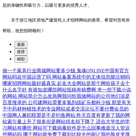
息的准确性和吸引力，以吸引更多的优秀人才。
关于浙江地区房地产建筑性人才招聘网站的推荐。希望对您有所
帮助，祝您招聘顺利！
最新
推荐
精彩
做一个家具行业商城网站要多少钱
鬼魂ONLINE中国有官方
网站吗在中国运营了吗
网站备案系统中的主体信息能注销吗
哪家招聘网站最好最真实
起名大全网站是那个网给孩子去个
什么名字好
有谁知道哪些网站投稿有稿费啊
求一些下载小说
的网站
网站简介怎么改急啊我问给我做网站的公司他们说是
百度搜录的
公司建网站需要多氢到战矿乐都科少钱
那里有关
于中药材种植技术的专业网站或者交流论坛不要付费会员的
中国网人兼职联盟是不是钓鱼网站
昨天百度有更新了我的网
站索引量上升了很多但是网站排名却下降了
适合大学生的学
习网站有哪些
网站可下载病毒软件是怎么回事难道没人管这
些网站吗
哪个网站能免费下载到比较全的能让我的脸皮变厚