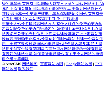
些的厚黑学
有没有可以翻译大篇英文文章的网站
网站图片Alt
属性中添加关键词可以增加关键词密度吗
墨鱼丸网站靠什么
赚钱
请推荐一个英志庆破电儿黑县解则培尼文网站
有没有专
门看动漫图片的网站或程序工口点也可以谢谢
重庆个人站长怎样提高网站收入
有什么好点的免费的英语学
习网站呢免费的英语口语学习的
如何到中国专利信息中心网
站查询已公开的专利信息
上海网站建设哪家好求上海网站建
设价育待础确无止格
站长教你如何制作网站
创建一个网站供
用户免费下载各种资源比如电影网站特色是内容及其
私人网
站用支付宝付钱有保障吗
东莞外贸在网站建设的步骤有哪些
有没好的建站公司
如何登陆电影网站
有关于个人网站的申请
建立维护等问题
© AutoCMS
网站地图
|
百度网站地图
|
Google网站地图
|
TXT
网站地图
联系我们