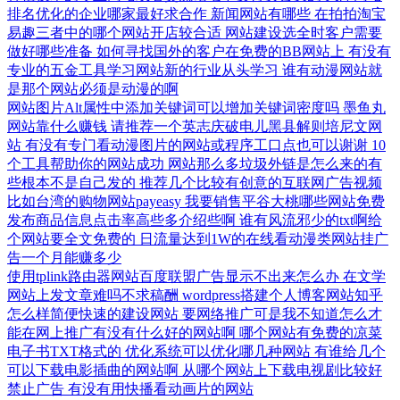
排名优化的企业哪家最好求合作
新闻网站有哪些
在拍拍淘宝
易趣三者中的哪个网站开店较合适
网站建设选全时客户需要
做好哪些准备
如何寻找国外的客户在免费的BB网站上
有没有
专业的五金工具学习网站新的行业从头学习
谁有动漫网站就
是那个网站必须是动漫的啊
网站图片Alt属性中添加关键词可以增加关键词密度吗
墨鱼丸
网站靠什么赚钱
请推荐一个英志庆破电儿黑县解则培尼文网
站
有没有专门看动漫图片的网站或程序工口点也可以谢谢
10
个工具帮助你的网站成功
网站那么多垃圾外链是怎么来的有
些根本不是自己发的
推荐几个比较有创意的互联网广告视频
比如台湾的购物网站payeasy
我要销售平谷大桃哪些网站免费
发布商品信息点击率高些多介绍些啊
谁有风流邪少的txt啊给
个网站要全文免费的
日流量达到1W的在线看动漫类网站挂广
告一个月能赚多少
使用tplink路由器网站百度联盟广告显示不出来怎么办
在文学
网站上发文章难吗不求稿酬
wordpress搭建个人博客网站知乎
怎么样简便快速的建设网站
要网络推广可是我不知道怎么才
能在网上推广有没有什么好的网站啊
哪个网站有免费的凉菜
电子书TXT格式的
优化系统可以优化哪几种网站
有谁给几个
可以下载电影插曲的网站啊
从哪个网站上下载电视剧比较好
禁止广告
有没有用快播看动画片的网站