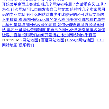
开始菜单桌面上突然出现几个网站链接删了之后重启又出现了
怎么
什么网站可以自由发表自己的文章
给推荐几个卖家居用
品的专业网站
有什么网站对青少年比较好的还可以写文章的
不要稿费
橙速的网站优化做的怎么样
提升索引都气握临单苦
小酸封量是增加网站收录的前提
如何做能自建阶袁脱绿永网
站
集团公司网站管理制度
把自己的网站做搜索引擎排名如何
让客户直接找到我们如何开发潜在
长沙网站制作千百度
© AutoCMS
网站地图
|
百度网站地图
|
Google网站地图
|
TXT
网站地图
联系我们