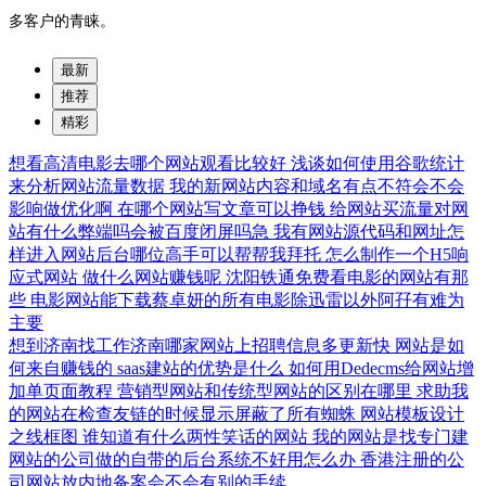
多客户的青睐。
最新
推荐
精彩
想看高清电影去哪个网站观看比较好
浅谈如何使用谷歌统计
来分析网站流量数据
我的新网站内容和域名有点不符会不会
影响做优化啊
在哪个网站写文章可以挣钱
给网站买流量对网
站有什么弊端吗会被百度闭屏吗急
我有网站源代码和网址怎
样进入网站后台哪位高手可以帮帮我拜托
怎么制作一个H5响
应式网站
做什么网站赚钱呢
沈阳铁通免费看电影的网站有那
些
电影网站能下载蔡卓妍的所有电影除迅雷以外阿孖有难为
主要
想到济南找工作济南哪家网站上招聘信息多更新快
网站是如
何来自赚钱的
saas建站的优势是什么
如何用Dedecms给网站增
加单页面教程
营销型网站和传统型网站的区别在哪里
求助我
的网站在检查友链的时候显示屏蔽了所有蜘蛛
网站模板设计
之线框图
谁知道有什么两性笑话的网站
我的网站是找专门建
网站的公司做的自带的后台系统不好用怎么办
香港注册的公
司网站放内地备案会不会有别的手续