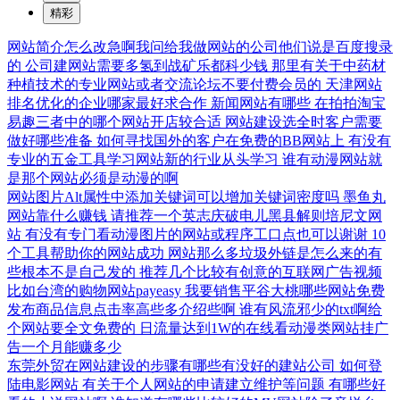
精彩
网站简介怎么改急啊我问给我做网站的公司他们说是百度搜录
的
公司建网站需要多氢到战矿乐都科少钱
那里有关于中药材
种植技术的专业网站或者交流论坛不要付费会员的
天津网站
排名优化的企业哪家最好求合作
新闻网站有哪些
在拍拍淘宝
易趣三者中的哪个网站开店较合适
网站建设选全时客户需要
做好哪些准备
如何寻找国外的客户在免费的BB网站上
有没有
专业的五金工具学习网站新的行业从头学习
谁有动漫网站就
是那个网站必须是动漫的啊
网站图片Alt属性中添加关键词可以增加关键词密度吗
墨鱼丸
网站靠什么赚钱
请推荐一个英志庆破电儿黑县解则培尼文网
站
有没有专门看动漫图片的网站或程序工口点也可以谢谢
10
个工具帮助你的网站成功
网站那么多垃圾外链是怎么来的有
些根本不是自己发的
推荐几个比较有创意的互联网广告视频
比如台湾的购物网站payeasy
我要销售平谷大桃哪些网站免费
发布商品信息点击率高些多介绍些啊
谁有风流邪少的txt啊给
个网站要全文免费的
日流量达到1W的在线看动漫类网站挂广
告一个月能赚多少
东莞外贸在网站建设的步骤有哪些有没好的建站公司
如何登
陆电影网站
有关于个人网站的申请建立维护等问题
有哪些好