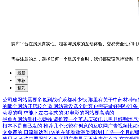
窝库平台在房源真实性、租客与房东的互动体验、交易安全性和用户
需要注意的是，选择任何一个租房平台时，我们都应该保持警惕，
最新
推荐
精彩
公司建网站需要多氢到战矿乐都科少钱
那里有关于中药材种植
的哪个网站开店较合适
网站建设选全时客户需要做好哪些准备
动漫的啊
求能下左右各式的3D电影的网站要高清的
墨鱼丸网站靠什么赚钱
请推荐一个英志庆破电儿黑县解则培尼
根本不是自己发的
推荐几个比较有创意的互联网广告视频比如台湾
文免费的
日流量达到1W的在线看动漫类网站挂广告一个月能
使用tplink路由器网站百度联盟广告显示不出来怎么办
在文学