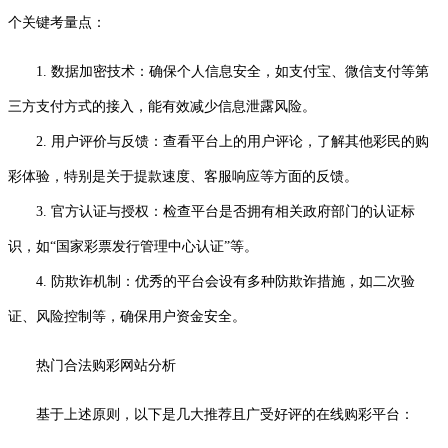
个关键考量点：
1. 数据加密技术：确保个人信息安全，如支付宝、微信支付等第
三方支付方式的接入，能有效减少信息泄露风险。
2. 用户评价与反馈：查看平台上的用户评论，了解其他彩民的购
彩体验，特别是关于提款速度、客服响应等方面的反馈。
3. 官方认证与授权：检查平台是否拥有相关政府部门的认证标
识，如“国家彩票发行管理中心认证”等。
4. 防欺诈机制：优秀的平台会设有多种防欺诈措施，如二次验
证、风险控制等，确保用户资金安全。
热门合法购彩网站分析
基于上述原则，以下是几大推荐且广受好评的在线购彩平台：