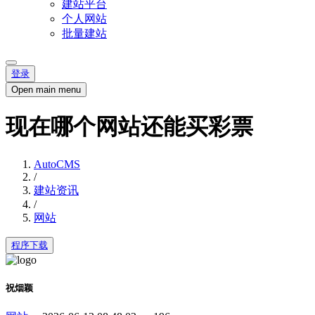
建站平台
个人网站
批量建站
登录
Open main menu
现在哪个网站还能买彩票
AutoCMS
/
建站资讯
/
网站
程序下载
祝烟颖