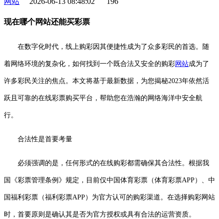
网站
2026-06-13 08:48:02
196
现在哪个网站还能买彩票
在数字化时代，线上购彩因其便捷性成为了众多彩民的首选。随
着网络环境的复杂化，如何找到一个既合法又安全的购彩
网站
成为了
许多彩民关注的焦点。本文将基于最新数据，为您揭秘2023年依然活
跃且可靠的在线彩票购买平台，帮助您在浩瀚的网络海洋中安全航
行。
合法性是首要考量
必须强调的是，任何形式的在线购彩都需确保其合法性。根据我
国《彩票管理条例》规定，目前仅中国体育彩票（体育彩票APP）、中
国福利彩票（福利彩票APP）为官方认可的购彩渠道。在选择购彩网站
时，首要原则是确认其是否为官方授权或具有合法的运营资质。