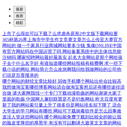
最新
推荐
精彩
上市了么现在可以下载了么求虐杀原形2中文版下载网站要
365杯第26界上海市中学生作文竞赛文章怎么上传至大赛官方
网站的
做一个家具行业商城网站要多少钱
鬼魂ONLINE中国
有官方网站吗在中国运营了吗
网站备案系统中的主体信息能
注销吗
哪家招聘网站最好最真实
起名大全网站是那个网给孩
子去个什么名字好
有谁知道哪些网站投稿有稿费啊
求一些下
载小说的网站
网站简介怎么改急啊我问给我做网站的公司他
们说是百度搜录的
哪个网站的财经文章比较好
回收手机哪个网站出价会比较高
我想做淘宝客哪些博客网站适合做淘宝客然后还有哪些途径适
合做
请大家网我找一个专门下载动漫歌曲的网站谢谢大家了
里面的歌曲
中国网人兼职联盟是不是钓鱼网站
昨天百度有更
新了我的网站索引量上升了很多但是网站排名却下降了
适合
大学生的学习网站有哪些
网站可下载病毒软件是怎么回事难
道没人管这些网站吗
哪个网站能免费下载到比较全的能让我
的脸皮变厚些的厚黑学
有没有可以翻译大篇英文文章的网站