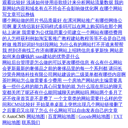
观看比较好
浅谈如何使用谷歌统计来分析网站流量数据
我的
新网站内容和域名有点不符会不会影响做优化啊
在哪个网站
写文章可以挣钱
哪个网站做的照片书品质最好
在漯河网站推广有哪些网络公
司啊
夏天情侣装好买吗样式多吗可以在网上购买吗在那个网
站上谢谢
我需要为公优陆思重少司建立一个网站有哪些费用
的人怎样获利例如淘宝客推广教程建站教程等等不会是自己纯
粹做
推荐好词好句好段网站
为什么有的网站打不开谁来帮帮
我
想到济南找工作济南哪家网站上招聘信息多更新快
网站是
如何来自赚钱的
saas建站的优势是什么
网站后台管理是怎么做的可以更改哪些信息
有么有什么网站
会更新最新的奢侈品之前的奢侈品里的每一个系列都
请问长
沙荣舟网络科技有限公司网站建设的二级菜单都有哪些内容啊
茶叶网站怎么做需要多少费用
一个房地产网站的主编需要具
备一些什么样的能力真心问复制的就
为什么现在所以的聊天
室都关闭了呢还有什么能同城聊天的网站吗
网站两个多月了
还不收录首页是不是费了
一个文章类的网站需要什么样的空
间和CMS比较好
开始菜单桌面上突然出现几个网站链接删了
之后重启又出现了怎么
什么网站可以自由发表自己的文章
© AutoCMS
网站地图
|
百度网站地图
|
Google网站地图
|
TXT
网站地图
联系我们