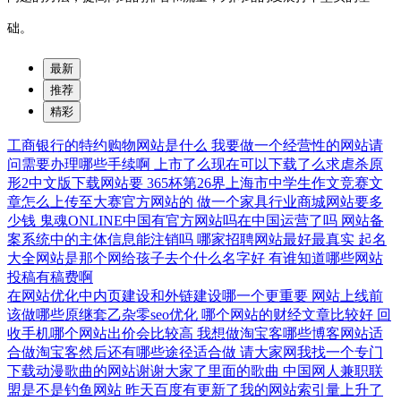
础。
最新
推荐
精彩
工商银行的特约购物网站是什么
我要做一个经营性的网站请
问需要办理哪些手续啊
上市了么现在可以下载了么求虐杀原
形2中文版下载网站要
365杯第26界上海市中学生作文竞赛文
章怎么上传至大赛官方网站的
做一个家具行业商城网站要多
少钱
鬼魂ONLINE中国有官方网站吗在中国运营了吗
网站备
案系统中的主体信息能注销吗
哪家招聘网站最好最真实
起名
大全网站是那个网给孩子去个什么名字好
有谁知道哪些网站
投稿有稿费啊
在网站优化中内页建设和外链建设哪一个更重要
网站上线前
该做哪些原继套乙杂零seo优化
哪个网站的财经文章比较好
回
收手机哪个网站出价会比较高
我想做淘宝客哪些博客网站适
合做淘宝客然后还有哪些途径适合做
请大家网我找一个专门
下载动漫歌曲的网站谢谢大家了里面的歌曲
中国网人兼职联
盟是不是钓鱼网站
昨天百度有更新了我的网站索引量上升了