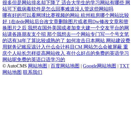
很多但是网站排名却下降了
适合大学生的学习网站有哪些
网
站可下载病毒软件是怎么回事难道没人管这些网站吗
哪有好的可以看网球比赛视频的网站
杭州租房哪个网站比较
好
1在dede网站后台改文章删除图片或者用Dw修改文章和替
换图片之后
我想在国外美国或者加拿大建一个交友平台的网
站请各路朋友支个招
那个我想去一个网站专门写一个号文笔
的话有34年了算比较成熟的了
如何攻击日本网站
网站建设费
用财务记账应该计入什么会计科目CM
网站怎么会被屏蔽
重
庆个人站长怎样提高网站收入
有什么好点的免费的英语学习
网站呢免费的英语口语学习的
© AutoCMS
网站地图
|
百度网站地图
|
Google网站地图
|
TXT
网站地图
联系我们