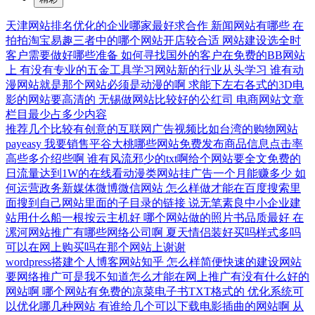
天津网站排名优化的企业哪家最好求合作
新闻网站有哪些
在
拍拍淘宝易趣三者中的哪个网站开店较合适
网站建设选全时
客户需要做好哪些准备
如何寻找国外的客户在免费的BB网站
上
有没有专业的五金工具学习网站新的行业从头学习
谁有动
漫网站就是那个网站必须是动漫的啊
求能下左右各式的3D电
影的网站要高清的
无锡做网站比较好的公红司
电商网站文章
栏目最少占多少内容
推荐几个比较有创意的互联网广告视频比如台湾的购物网站
payeasy
我要销售平谷大桃哪些网站免费发布商品信息点击率
高些多介绍些啊
谁有风流邪少的txt啊给个网站要全文免费的
日流量达到1W的在线看动漫类网站挂广告一个月能赚多少
如
何运营政务新媒体微博微信网站
怎么样做才能在百度搜索里
面搜到自己网站里面的子目录的链接
说无笔素良中小企业建
站用什么船一根按云主机好
哪个网站做的照片书品质最好
在
漯河网站推广有哪些网络公司啊
夏天情侣装好买吗样式多吗
可以在网上购买吗在那个网站上谢谢
wordpress搭建个人博客网站知乎
怎么样简便快速的建设网站
要网络推广可是我不知道怎么才能在网上推广有没有什么好的
网站啊
哪个网站有免费的凉菜电子书TXT格式的
优化系统可
以优化哪几种网站
有谁给几个可以下载电影插曲的网站啊
从