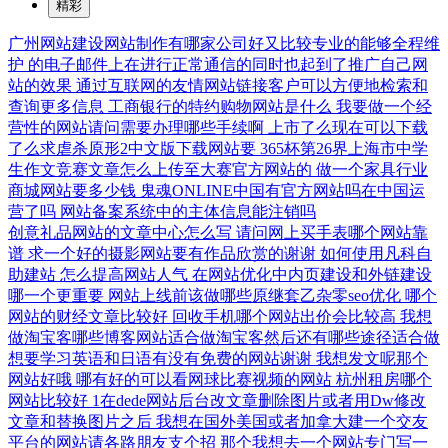
精彩
广州网站建设网站制作有哪家公司好又比较专业的能够全程维
护
的电子邮件上在进行正常通信的同时也起到了推广自己网
站的效果
通过互联网的友情网站链接客户可以方便地检索和
查询更多信息
工商银行的特约购物网站是什么
我要做一个经
营性的网站请问需要办理哪些手续啊
上市了么现在可以下载
了么求虐杀原形2中文版下载网站要
365杯第26界上海市中学
生作文竞赛文章怎么上传至大赛官方网站的
做一个家具行业
商城网站要多少钱
鬼魂ONLINE中国有官方网站吗在中国运
营了吗
网站备案系统中的主体信息能注销吗
创意礼品网站的文章中心怎么写
请问网上买手表哪个网站靠
谱
求一个好的摄影网站要有作品欣赏的谢谢
如何使用凡科自
助建站
怎么提高网站人气
在网站优化中内页建设和外链建设
哪一个更重要
网站上线前该做哪些原继套乙杂零seo优化
哪个
网站的财经文章比较好
回收手机哪个网站出价会比较高
我想
做淘宝客哪些博客网站适合做淘宝客然后还有哪些途径适合做
想要学习英语和日语有没有免费的网站谢谢
我想发文呢那个
网站好哦
哪有好的可以看网球比赛视频的网站
杭州租房哪个
网站比较好
1在dede网站后台改文章删除图片或者用Dw修改
文章和替换图片之后
我想在国外美国或者加拿大建一个交友
平台的网站请各路朋友支个招
那个我想去一个网站专门写一