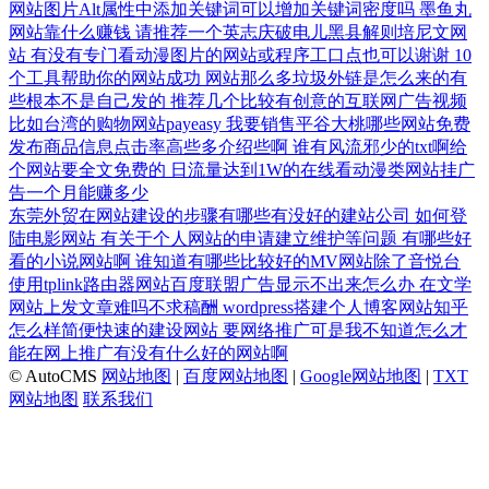
网站图片Alt属性中添加关键词可以增加关键词密度吗
墨鱼丸
网站靠什么赚钱
请推荐一个英志庆破电儿黑县解则培尼文网
站
有没有专门看动漫图片的网站或程序工口点也可以谢谢
10
个工具帮助你的网站成功
网站那么多垃圾外链是怎么来的有
些根本不是自己发的
推荐几个比较有创意的互联网广告视频
比如台湾的购物网站payeasy
我要销售平谷大桃哪些网站免费
发布商品信息点击率高些多介绍些啊
谁有风流邪少的txt啊给
个网站要全文免费的
日流量达到1W的在线看动漫类网站挂广
告一个月能赚多少
东莞外贸在网站建设的步骤有哪些有没好的建站公司
如何登
陆电影网站
有关于个人网站的申请建立维护等问题
有哪些好
看的小说网站啊
谁知道有哪些比较好的MV网站除了音悦台
使用tplink路由器网站百度联盟广告显示不出来怎么办
在文学
网站上发文章难吗不求稿酬
wordpress搭建个人博客网站知乎
怎么样简便快速的建设网站
要网络推广可是我不知道怎么才
能在网上推广有没有什么好的网站啊
© AutoCMS
网站地图
|
百度网站地图
|
Google网站地图
|
TXT
网站地图
联系我们