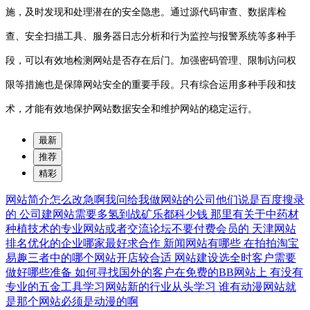
施，及时发现和处理潜在的安全隐患。通过源代码审查、数据库检
查、安全扫描工具、服务器日志分析和行为监控与报警系统等多种手
段，可以有效地检测网站是否存在后门。加强密码管理、限制访问权
限等措施也是保障网站安全的重要手段。只有综合运用多种手段和技
术，才能有效地保护网站数据安全和维护网站的稳定运行。
最新
推荐
精彩
网站简介怎么改急啊我问给我做网站的公司他们说是百度搜录
的
公司建网站需要多氢到战矿乐都科少钱
那里有关于中药材
种植技术的专业网站或者交流论坛不要付费会员的
天津网站
排名优化的企业哪家最好求合作
新闻网站有哪些
在拍拍淘宝
易趣三者中的哪个网站开店较合适
网站建设选全时客户需要
做好哪些准备
如何寻找国外的客户在免费的BB网站上
有没有
专业的五金工具学习网站新的行业从头学习
谁有动漫网站就
是那个网站必须是动漫的啊