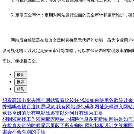
4. 可视化辅助工具：开发更加直观易用的可视化工具和向导，帮
5. 定期安全审计：定期对网站进行全面的安全审计和更新维护，
网站后台编辑器在修改文章时直接显示代码的功能，虽为专业用户提
发可视化辅助以及定期安全审计等策略，可以在保证内容管理效率的同
高效、便捷且安全。
最新
推荐
精彩
想看高清电影去哪个网站观看比较好
浅谈如何使用谷歌统计来
弊端吗会被百度闭屏吗急
我有网站源代码和网址怎样进入网站
载蔡卓妍的所有电影除迅雷以外阿孖有难为主要
想到济南找工作济南哪家网站上招聘信息多更新快
网站是如何
在检查友链的时候显示屏蔽了所有蜘蛛
网站模板设计之线框图
案会不会有别的手续