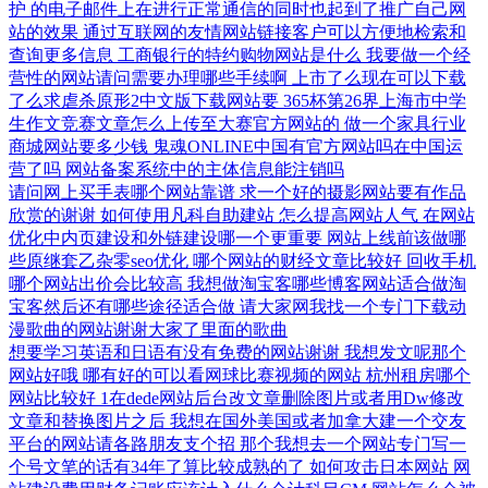
护
的电子邮件上在进行正常通信的同时也起到了推广自己网
站的效果
通过互联网的友情网站链接客户可以方便地检索和
查询更多信息
工商银行的特约购物网站是什么
我要做一个经
营性的网站请问需要办理哪些手续啊
上市了么现在可以下载
了么求虐杀原形2中文版下载网站要
365杯第26界上海市中学
生作文竞赛文章怎么上传至大赛官方网站的
做一个家具行业
商城网站要多少钱
鬼魂ONLINE中国有官方网站吗在中国运
营了吗
网站备案系统中的主体信息能注销吗
请问网上买手表哪个网站靠谱
求一个好的摄影网站要有作品
欣赏的谢谢
如何使用凡科自助建站
怎么提高网站人气
在网站
优化中内页建设和外链建设哪一个更重要
网站上线前该做哪
些原继套乙杂零seo优化
哪个网站的财经文章比较好
回收手机
哪个网站出价会比较高
我想做淘宝客哪些博客网站适合做淘
宝客然后还有哪些途径适合做
请大家网我找一个专门下载动
漫歌曲的网站谢谢大家了里面的歌曲
想要学习英语和日语有没有免费的网站谢谢
我想发文呢那个
网站好哦
哪有好的可以看网球比赛视频的网站
杭州租房哪个
网站比较好
1在dede网站后台改文章删除图片或者用Dw修改
文章和替换图片之后
我想在国外美国或者加拿大建一个交友
平台的网站请各路朋友支个招
那个我想去一个网站专门写一
个号文笔的话有34年了算比较成熟的了
如何攻击日本网站
网