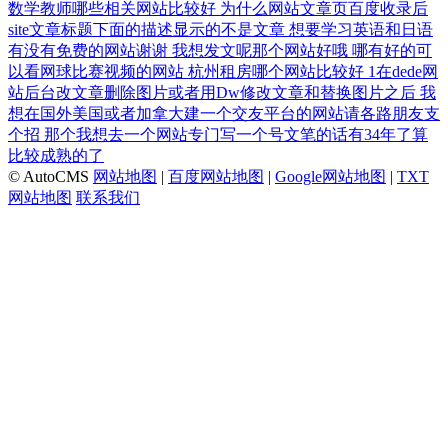
数学教师哪些相关网站比较好
为什么网站文章页百度收录后
site文章标题下面的描述显示的不是文章
想要学习英语和日语
有没有免费的网站谢谢
我想发文呢那个网站好哦
哪有好的可
以看网球比赛视频的网站
杭州租房哪个网站比较好
1在dede网
站后台改文章删除图片或者用Dw修改文章和替换图片之后
我
想在国外美国或者加拿大建一个交友平台的网站请各路朋友支
个招
那个我想去一个网站专门写一个号文笔的话有34年了算
比较成熟的了
© AutoCMS
网站地图
|
百度网站地图
|
Google网站地图
|
TXT
网站地图
联系我们