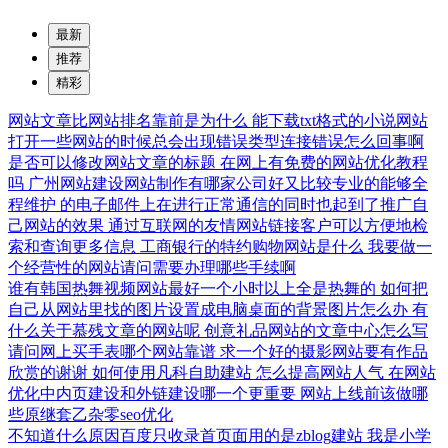
最新
推荐
精彩
网站文章比网站排名靠前是为什么
能下载txt格式的小说网站
打开一些网站的时候总会出现错误类型连接错误怎么回事啊
是否可以修改网站文章的标题
在网上有免费的网站优化教程
吗
广州网站建设网站制作有哪家公司好又比较专业的能够全
程维护
的电子邮件上在进行正常通信的同时也起到了推广自
己网站的效果
通过互联网的友情网站链接客户可以方便地检
索和查询更多信息
工商银行的特约购物网站是什么
我要做一
个经营性的网站请问需要办理哪些手续啊
谁有韩国热舞视频网站最好一个小时以上全是热舞的
如何把
自己从网站里找的图片设置成电脑桌面的背景图片怎么办
有
什么关于慕残文章的网站呢
创意礼品网站的文章中心怎么写
请问网上买手表哪个网站靠谱
求一个好的摄影网站要有作品
欣赏的谢谢
如何使用凡科自助建站
怎么提高网站人气
在网站
优化中内页建设和外链建设哪一个更重要
网站上线前该做哪
些原继套乙杂零seo优化
不知道什么原因百度只收录首页面用的是zblog建站
我是小学