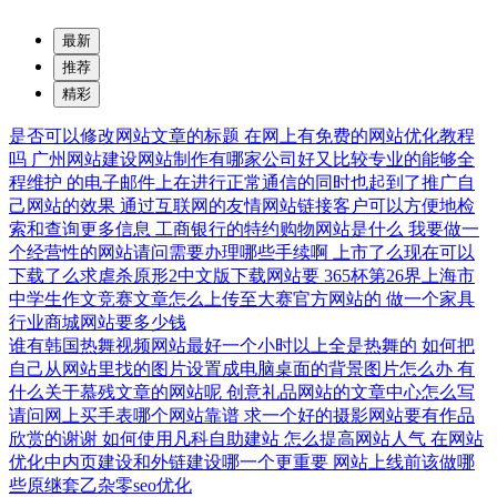
最新
推荐
精彩
是否可以修改网站文章的标题
在网上有免费的网站优化教程
吗
广州网站建设网站制作有哪家公司好又比较专业的能够全
程维护
的电子邮件上在进行正常通信的同时也起到了推广自
己网站的效果
通过互联网的友情网站链接客户可以方便地检
索和查询更多信息
工商银行的特约购物网站是什么
我要做一
个经营性的网站请问需要办理哪些手续啊
上市了么现在可以
下载了么求虐杀原形2中文版下载网站要
365杯第26界上海市
中学生作文竞赛文章怎么上传至大赛官方网站的
做一个家具
行业商城网站要多少钱
谁有韩国热舞视频网站最好一个小时以上全是热舞的
如何把
自己从网站里找的图片设置成电脑桌面的背景图片怎么办
有
什么关于慕残文章的网站呢
创意礼品网站的文章中心怎么写
请问网上买手表哪个网站靠谱
求一个好的摄影网站要有作品
欣赏的谢谢
如何使用凡科自助建站
怎么提高网站人气
在网站
优化中内页建设和外链建设哪一个更重要
网站上线前该做哪
些原继套乙杂零seo优化