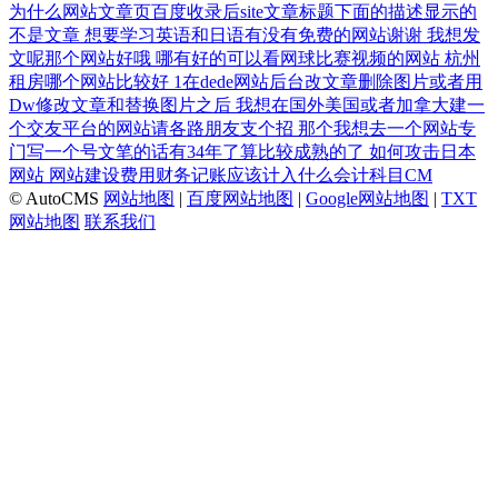
为什么网站文章页百度收录后site文章标题下面的描述显示的
不是文章
想要学习英语和日语有没有免费的网站谢谢
我想发
文呢那个网站好哦
哪有好的可以看网球比赛视频的网站
杭州
租房哪个网站比较好
1在dede网站后台改文章删除图片或者用
Dw修改文章和替换图片之后
我想在国外美国或者加拿大建一
个交友平台的网站请各路朋友支个招
那个我想去一个网站专
门写一个号文笔的话有34年了算比较成熟的了
如何攻击日本
网站
网站建设费用财务记账应该计入什么会计科目CM
© AutoCMS
网站地图
|
百度网站地图
|
Google网站地图
|
TXT
网站地图
联系我们