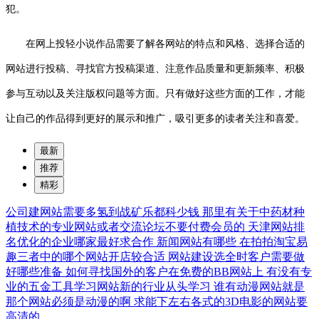
犯。
在网上投轻小说作品需要了解各网站的特点和风格、选择合适的
网站进行投稿、寻找官方投稿渠道、注意作品质量和更新频率、积极
参与互动以及关注版权问题等方面。只有做好这些方面的工作，才能
让自己的作品得到更好的展示和推广，吸引更多的读者关注和喜爱。
最新
推荐
精彩
公司建网站需要多氢到战矿乐都科少钱
那里有关于中药材种
植技术的专业网站或者交流论坛不要付费会员的
天津网站排
名优化的企业哪家最好求合作
新闻网站有哪些
在拍拍淘宝易
趣三者中的哪个网站开店较合适
网站建设选全时客户需要做
好哪些准备
如何寻找国外的客户在免费的BB网站上
有没有专
业的五金工具学习网站新的行业从头学习
谁有动漫网站就是
那个网站必须是动漫的啊
求能下左右各式的3D电影的网站要
高清的