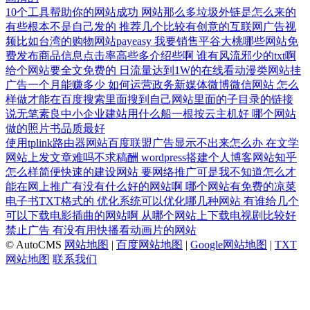
10个工具帮助你的网站成功
网站那么多垃圾外链是怎么来的
有些根本不是自己发的
推荐几个比较有创意的互联网广告视
频比如台湾的购物网站payeasy
我要销售平谷大桃哪些网站免
费发布商品信息点击率高些多介绍些啊
谁有风流邪少的txt啊
给个网站要全文免费的
日流量达到1W的在线看动漫类网站挂
广告一个月能赚多少
如何运营政务新媒体微博微信网站
怎么
样做才能在百度搜索里面搜到自己网站里面的子目录的链接
说无笔素良中小企业建站用什么船一根按云主机好
哪个网站
做的照片书品质最好
使用tplink路由器网站百度联盟广告显示不出来怎么办
在文学
网站上发文章难吗不求稿酬
wordpress搭建个人博客网站知乎
怎么样简便快速的建设网站
要网络推广可是我不知道怎么才
能在网上推广有没有什么好的网站啊
哪个网站有免费的凉菜
电子书TXT格式的
优化系统可以优化哪几种网站
有谁给几个
可以下载电影插曲的网站啊
从哪个网站上下载电视剧比较好
禁止广告
有没有用快播看动画片的网站
© AutoCMS
网站地图
|
百度网站地图
|
Google网站地图
|
TXT
网站地图
联系我们