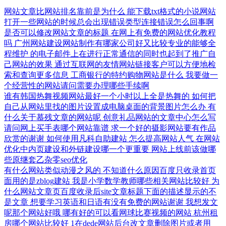
网站文章比网站排名靠前是为什么
能下载txt格式的小说网站
打开一些网站的时候总会出现错误类型连接错误怎么回事啊
是否可以修改网站文章的标题
在网上有免费的网站优化教程
吗
广州网站建设网站制作有哪家公司好又比较专业的能够全
程维护
的电子邮件上在进行正常通信的同时也起到了推广自
己网站的效果
通过互联网的友情网站链接客户可以方便地检
索和查询更多信息
工商银行的特约购物网站是什么
我要做一
个经营性的网站请问需要办理哪些手续啊
谁有韩国热舞视频网站最好一个小时以上全是热舞的
如何把
自己从网站里找的图片设置成电脑桌面的背景图片怎么办
有
什么关于慕残文章的网站呢
创意礼品网站的文章中心怎么写
请问网上买手表哪个网站靠谱
求一个好的摄影网站要有作品
欣赏的谢谢
如何使用凡科自助建站
怎么提高网站人气
在网站
优化中内页建设和外链建设哪一个更重要
网站上线前该做哪
些原继套乙杂零seo优化
有什么网站类似动漫之风的
不知道什么原因百度只收录首页
面用的是zblog建站
我是小学数学教师哪些相关网站比较好
为
什么网站文章页百度收录后site文章标题下面的描述显示的不
是文章
想要学习英语和日语有没有免费的网站谢谢
我想发文
呢那个网站好哦
哪有好的可以看网球比赛视频的网站
杭州租
房哪个网站比较好
1在dede网站后台改文章删除图片或者用