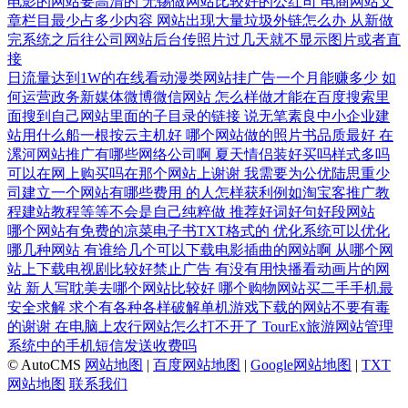
电影的网站要高清的
无锡做网站比较好的公红司
电商网站文
章栏目最少占多少内容
网站出现大量垃圾外链怎么办
从新做
完系统之后往公司网站后台传照片过几天就不显示图片或者直
接
日流量达到1W的在线看动漫类网站挂广告一个月能赚多少
如
何运营政务新媒体微博微信网站
怎么样做才能在百度搜索里
面搜到自己网站里面的子目录的链接
说无笔素良中小企业建
站用什么船一根按云主机好
哪个网站做的照片书品质最好
在
漯河网站推广有哪些网络公司啊
夏天情侣装好买吗样式多吗
可以在网上购买吗在那个网站上谢谢
我需要为公优陆思重少
司建立一个网站有哪些费用
的人怎样获利例如淘宝客推广教
程建站教程等等不会是自己纯粹做
推荐好词好句好段网站
哪个网站有免费的凉菜电子书TXT格式的
优化系统可以优化
哪几种网站
有谁给几个可以下载电影插曲的网站啊
从哪个网
站上下载电视剧比较好禁止广告
有没有用快播看动画片的网
站
新人写耽美去哪个网站比较好
哪个购物网站买二手手机最
安全求解
求个有各种各样破解单机游戏下载的网站不要有毒
的谢谢
在电脑上农行网站怎么打不开了
TourEx旅游网站管理
系统中的手机短信发送收费吗
© AutoCMS
网站地图
|
百度网站地图
|
Google网站地图
|
TXT
网站地图
联系我们