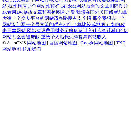
站
杭州租房哪个网站比较好
1在dede网站后台改文章删除图片
或者用Dw修改文章和替换图片之后
我想在国外美国或者加拿
大建一个交友平台的网站请各路朋友支个招
那个我想去一个
网站专门写一个号文笔的话有34年了算比较成熟的了
如何攻
击日本网站
网站建设费用财务记账应该计入什么会计科目CM
网站怎么会被屏蔽
重庆个人站长怎样提高网站收入
© AutoCMS
网站地图
|
百度网站地图
|
Google网站地图
|
TXT
网站地图
联系我们