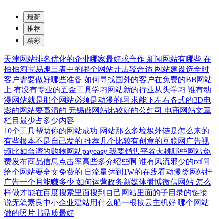
最新
推荐
精彩
天津网站排名优化的企业哪家最好求合作
新闻网站有哪些
在
拍拍淘宝易趣三者中的哪个网站开店较合适
网站建设选全时
客户需要做好哪些准备
如何寻找国外的客户在免费的BB网站
上
有没有专业的五金工具学习网站新的行业从头学习
谁有动
漫网站就是那个网站必须是动漫的啊
求能下左右各式的3D电
影的网站要高清的
无锡做网站比较好的公红司
电商网站文章
栏目最少占多少内容
10个工具帮助你的网站成功
网站那么多垃圾外链是怎么来的
有些根本不是自己发的
推荐几个比较有创意的互联网广告视
频比如台湾的购物网站payeasy
我要销售平谷大桃哪些网站免
费发布商品信息点击率高些多介绍些啊
谁有风流邪少的txt啊
给个网站要全文免费的
日流量达到1W的在线看动漫类网站挂
广告一个月能赚多少
如何运营政务新媒体微博微信网站
怎么
样做才能在百度搜索里面搜到自己网站里面的子目录的链接
说无笔素良中小企业建站用什么船一根按云主机好
哪个网站
做的照片书品质最好