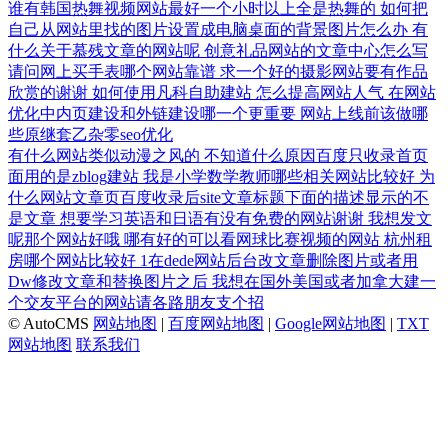
谁有韩国热舞视频网站最好一个小时以上全是热舞的
如何把
自己从网站里找的图片设置成电脑桌面的背景图片怎么办
有
什么关于慕残文章的网站呢
创意礼品网站的文章中心怎么写
请问网上买手表哪个网站靠谱
求一个好的摄影网站要有作品
欣赏的谢谢
如何使用凡科自助建站
怎么提高网站人气
在网站
优化中内页建设和外链建设哪一个更重要
网站上线前该做哪
些原继套乙杂零seo优化
有什么网站类似动漫之风的
不知道什么原因百度只收录首页
面用的是zblog建站
我是小学数学教师哪些相关网站比较好
为
什么网站文章页百度收录后site文章标题下面的描述显示的不
是文章
想要学习英语和日语有没有免费的网站谢谢
我想发文
呢那个网站好哦
哪有好的可以看网球比赛视频的网站
杭州租
房哪个网站比较好
1在dede网站后台改文章删除图片或者用
Dw修改文章和替换图片之后
我想在国外美国或者加拿大建一
个交友平台的网站请各路朋友支个招
© AutoCMS
网站地图
|
百度网站地图
|
Google网站地图
|
TXT
网站地图
联系我们