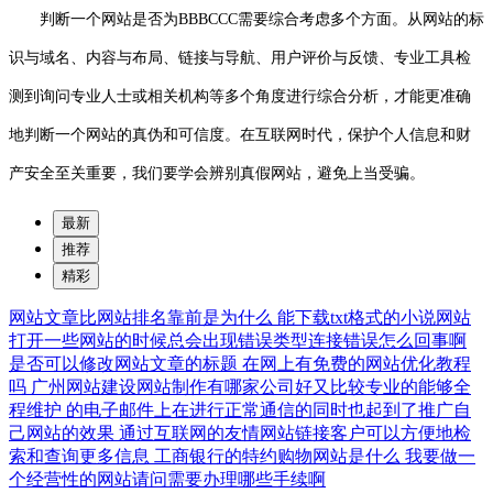
判断一个网站是否为BBBCCC需要综合考虑多个方面。从网站的标
识与域名、内容与布局、链接与导航、用户评价与反馈、专业工具检
测到询问专业人士或相关机构等多个角度进行综合分析，才能更准确
地判断一个网站的真伪和可信度。在互联网时代，保护个人信息和财
产安全至关重要，我们要学会辨别真假网站，避免上当受骗。
最新
推荐
精彩
网站文章比网站排名靠前是为什么
能下载txt格式的小说网站
打开一些网站的时候总会出现错误类型连接错误怎么回事啊
是否可以修改网站文章的标题
在网上有免费的网站优化教程
吗
广州网站建设网站制作有哪家公司好又比较专业的能够全
程维护
的电子邮件上在进行正常通信的同时也起到了推广自
己网站的效果
通过互联网的友情网站链接客户可以方便地检
索和查询更多信息
工商银行的特约购物网站是什么
我要做一
个经营性的网站请问需要办理哪些手续啊