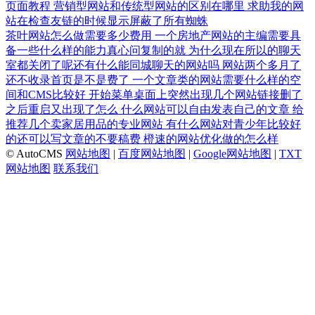
页面教程
营销型网站和传统型网站的区别在哪里
求助我的网
站在检查友链的时候显示屏蔽了所有蜘蛛
茶叶网站怎么做需要多少费用
一个房地产网站的主编需要具
备一些什么样的能力真心问复制的就
为什么现在所以的聊天
室都关闭了呢还有什么能同城聊天的网站吗
网站两个多月了
还不收录首页是不是费了
一个文章类的网站需要什么样的空
间和CMS比较好
开始菜单桌面上突然出现几个网站链接删了
之后重启又出现了怎么
什么网站可以自由发表自己的文章
给
推荐几个卖家居用品的专业网站
有什么网站对青少年比较好
的还可以写文章的不要稿费
橙速的网站优化做的怎么样
© AutoCMS
网站地图
|
百度网站地图
|
Google网站地图
|
TXT
网站地图
联系我们