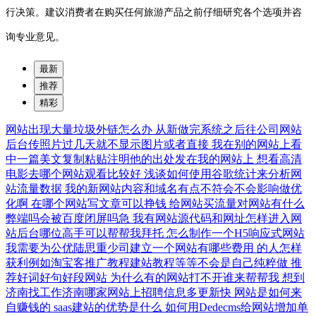
行决策。建议消费者在购买任何旅游产品之前仔细研究各个选项并咨
询专业意见。
最新
推荐
精彩
网站出现大量垃圾外链怎么办
从新做完系统之后往公司网站
后台传照片过几天就不显示图片或者直接
我在别的网站上看
中一篇美文复制粘贴注明他的出处发在我的网站上
想看高清
电影去哪个网站观看比较好
浅谈如何使用谷歌统计来分析网
站流量数据
我的新网站内容和域名有点不符会不会影响做优
化啊
在哪个网站写文章可以挣钱
给网站买流量对网站有什么
弊端吗会被百度闭屏吗急
我有网站源代码和网址怎样进入网
站后台哪位高手可以帮帮我拜托
怎么制作一个H5响应式网站
我需要为公优陆思重少司建立一个网站有哪些费用
的人怎样
获利例如淘宝客推广教程建站教程等等不会是自己纯粹做
推
荐好词好句好段网站
为什么有的网站打不开谁来帮帮我
想到
济南找工作济南哪家网站上招聘信息多更新快
网站是如何来
自赚钱的
saas建站的优势是什么
如何用Dedecms给网站增加单