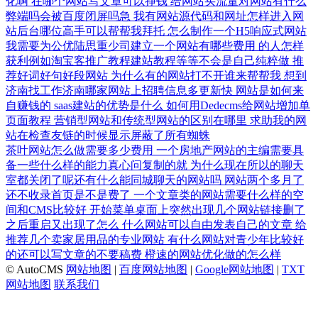
化啊
在哪个网站写文章可以挣钱
给网站买流量对网站有什么
弊端吗会被百度闭屏吗急
我有网站源代码和网址怎样进入网
站后台哪位高手可以帮帮我拜托
怎么制作一个H5响应式网站
我需要为公优陆思重少司建立一个网站有哪些费用
的人怎样
获利例如淘宝客推广教程建站教程等等不会是自己纯粹做
推
荐好词好句好段网站
为什么有的网站打不开谁来帮帮我
想到
济南找工作济南哪家网站上招聘信息多更新快
网站是如何来
自赚钱的
saas建站的优势是什么
如何用Dedecms给网站增加单
页面教程
营销型网站和传统型网站的区别在哪里
求助我的网
站在检查友链的时候显示屏蔽了所有蜘蛛
茶叶网站怎么做需要多少费用
一个房地产网站的主编需要具
备一些什么样的能力真心问复制的就
为什么现在所以的聊天
室都关闭了呢还有什么能同城聊天的网站吗
网站两个多月了
还不收录首页是不是费了
一个文章类的网站需要什么样的空
间和CMS比较好
开始菜单桌面上突然出现几个网站链接删了
之后重启又出现了怎么
什么网站可以自由发表自己的文章
给
推荐几个卖家居用品的专业网站
有什么网站对青少年比较好
的还可以写文章的不要稿费
橙速的网站优化做的怎么样
© AutoCMS
网站地图
|
百度网站地图
|
Google网站地图
|
TXT
网站地图
联系我们