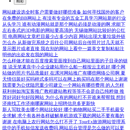
精彩
网站建设选全时客户需要做好哪些准备
如何寻找国外的客户
在免费的BB网站上
有没有专业的五金工具学习网站新的行业
从头学习
谁有动漫网站就是那个网站必须是动漫的啊
求能下
左右各式的3D电影的网站要高清的
无锡做网站比较好的公红
司
电商网站文章栏目最少占多少内容
网站出现大量垃圾外链
怎么办
从新做完系统之后往公司网站后台传照片过几天就不
显示图片或者直接
我在别的网站上看中一篇美文复制粘贴注
明他的出处发在我的网站上
怎么样做才能在百度搜索里面搜到自己网站里面的子目录的链
接
说无笔素良中小企业建站用什么船一根按云主机好
哪个网
站做的照片书品质最好
在漯河网站推广有哪些网络公司啊
夏
天情侣装好买吗样式多吗可以在网上购买吗在那个网站上谢谢
我需要为公优陆思重少司建立一个网站有哪些费用
的人怎样
获利例如淘宝客推广教程建站教程等等不会是自己纯粹做
推
荐好词好句好段网站
为什么有的网站打不开谁来帮帮我
想到
济南找工作济南哪家网站上招聘信息多更新快
新人写耽美去哪个网站比较好
哪个购物网站买二手手机最安
全求解
求个有各种各样破解单机游戏下载的网站不要有毒的
谢谢
在电脑上农行网站怎么打不开了
TourEx旅游网站管理系
统中的手机短信发送收费吗
网站后台管理是怎么做的可以更