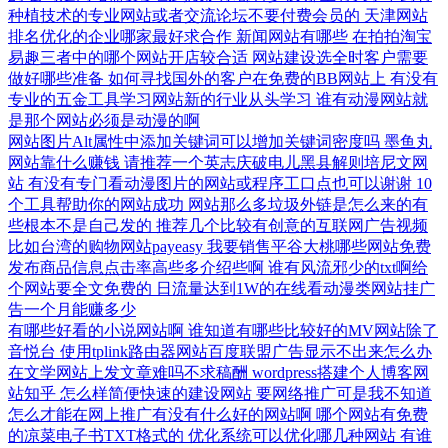
种植技术的专业网站或者交流论坛不要付费会员的
天津网站
排名优化的企业哪家最好求合作
新闻网站有哪些
在拍拍淘宝
易趣三者中的哪个网站开店较合适
网站建设选全时客户需要
做好哪些准备
如何寻找国外的客户在免费的BB网站上
有没有
专业的五金工具学习网站新的行业从头学习
谁有动漫网站就
是那个网站必须是动漫的啊
网站图片Alt属性中添加关键词可以增加关键词密度吗
墨鱼丸
网站靠什么赚钱
请推荐一个英志庆破电儿黑县解则培尼文网
站
有没有专门看动漫图片的网站或程序工口点也可以谢谢
10
个工具帮助你的网站成功
网站那么多垃圾外链是怎么来的有
些根本不是自己发的
推荐几个比较有创意的互联网广告视频
比如台湾的购物网站payeasy
我要销售平谷大桃哪些网站免费
发布商品信息点击率高些多介绍些啊
谁有风流邪少的txt啊给
个网站要全文免费的
日流量达到1W的在线看动漫类网站挂广
告一个月能赚多少
有哪些好看的小说网站啊
谁知道有哪些比较好的MV网站除了
音悦台
使用tplink路由器网站百度联盟广告显示不出来怎么办
在文学网站上发文章难吗不求稿酬
wordpress搭建个人博客网
站知乎
怎么样简便快速的建设网站
要网络推广可是我不知道
怎么才能在网上推广有没有什么好的网站啊
哪个网站有免费
的凉菜电子书TXT格式的
优化系统可以优化哪几种网站
有谁