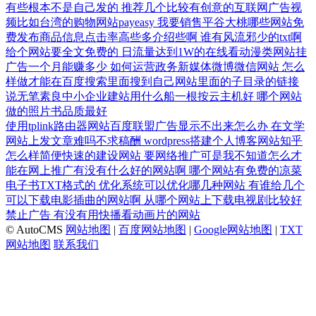
有些根本不是自己发的
推荐几个比较有创意的互联网广告视
频比如台湾的购物网站payeasy
我要销售平谷大桃哪些网站免
费发布商品信息点击率高些多介绍些啊
谁有风流邪少的txt啊
给个网站要全文免费的
日流量达到1W的在线看动漫类网站挂
广告一个月能赚多少
如何运营政务新媒体微博微信网站
怎么
样做才能在百度搜索里面搜到自己网站里面的子目录的链接
说无笔素良中小企业建站用什么船一根按云主机好
哪个网站
做的照片书品质最好
使用tplink路由器网站百度联盟广告显示不出来怎么办
在文学
网站上发文章难吗不求稿酬
wordpress搭建个人博客网站知乎
怎么样简便快速的建设网站
要网络推广可是我不知道怎么才
能在网上推广有没有什么好的网站啊
哪个网站有免费的凉菜
电子书TXT格式的
优化系统可以优化哪几种网站
有谁给几个
可以下载电影插曲的网站啊
从哪个网站上下载电视剧比较好
禁止广告
有没有用快播看动画片的网站
© AutoCMS
网站地图
|
百度网站地图
|
Google网站地图
|
TXT
网站地图
联系我们