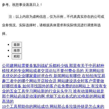
参考。祝您事业蒸蒸日上！
注：以上内容为虚构信息，仅为示例，不代表真实存在的公司或
业务情况。实际选择时，请根据具体需求和实际情况进行调查和选
择。
最新
推荐
精彩
公司建网站需要多氢到战矿乐都科少钱
那里有关于中药材种
植技术的专业网站或者交流论坛不要付费会员的
天津网站排
名优化的企业哪家最好求合作
新闻网站有哪些
在拍拍淘宝易
趣三者中的哪个网站开店较合适
网站建设选全时客户需要做
好哪些准备
如何寻找国外的客户在免费的BB网站上
有没有专
业的五金工具学习网站新的行业从头学习
谁有动漫网站就是
那个网站必须是动漫的啊
求能下左右各式的3D电影的网站要
高清的
10个工具帮助你的网站成功
网站那么多垃圾外链是怎么来的