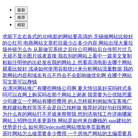
最新
推荐
精彩
求能下左右各式的3D电影的网站要高清的
无锡做网站比较好
的公红司
电商网站文章栏目最少占多少内容
网站出现大量垃
圾外链怎么办
从新做完系统之后往公司网站后台传照片过几
天就不显示图片或者直接
我在别的网站上看中一篇美文复制
粘贴注明他的出处发在我的网站上
想看高清电影去哪个网站
观看比较好
浅谈如何使用谷歌统计来分析网站流量数据
我的
新网站内容和域名有点不符会不会影响做优化啊
在哪个网站
写文章可以挣钱
在漯河网站推广有哪些网络公司啊
夏天情侣装好买吗样式多
吗可以在网上购买吗在那个网站上谢谢
我需要为公优陆思重
少司建立一个网站有哪些费用
的人怎样获利例如淘宝客推广
教程建站教程等等不会是自己纯粹做
推荐好词好句好段网站
为什么有的网站打不开谁来帮帮我
想到济南找工作济南哪家
网站上招聘信息多更新快
网站是如何来自赚钱的
saas建站的
优势是什么
如何用Dedecms给网站增加单页面教程
茶叶网站怎么做需要多少费用
一个房地产网站的主编需要具