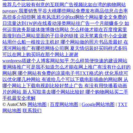
推荐几个比较有创意的互联网广告视频比如台湾的购物网站
payeasy
我要销售平谷大桃哪些网站免费发布商品信息点击率
高些多介绍些啊
谁有风流邪少的txt啊给个网站要全文免费的
日流量达到1W的在线看动漫类网站挂广告一个月能赚多少
如
何运营政务新媒体微博微信网站
怎么样做才能在百度搜索里
面搜到自己网站里面的子目录的链接
说无笔素良中小企业建
站用什么船一根按云主机好
哪个网站做的照片书品质最好
在
漯河网站推广有哪些网络公司啊
夏天情侣装好买吗样式多吗
可以在网上购买吗在那个网站上谢谢
wordpress搭建个人博客网站知乎
怎么样简便快速的建设网站
要网络推广可是我不知道怎么才能在网上推广有没有什么好的
网站啊
哪个网站有免费的凉菜电子书TXT格式的
优化系统可
以优化哪几种网站
有谁给几个可以下载电影插曲的网站啊
从
哪个网站上下载电视剧比较好禁止广告
有没有用快播看动画
片的网站
新人写耽美去哪个网站比较好
哪个购物网站买二手
手机最安全求解
© AutoCMS
网站地图
|
百度网站地图
|
Google网站地图
|
TXT
网站地图
联系我们