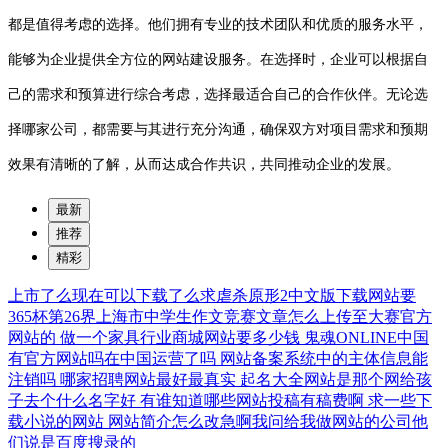
都是值得考虑的选择。他们拥有专业的技术团队和优质的服务水平，
能够为企业提供全方位的网站建设服务。在选择时，企业可以根据自
己的需求和预算进行综合考虑，选择最适合自己的合作伙伴。无论选
择哪家公司，都需要与其进行充分沟通，确保双方对项目需求和预期
效果有清晰的了解，从而达成合作共识，共同推动企业的发展。
最新
推荐
精彩
上市了么现在可以下载了么求虐杀原形2中文版下载网站要
365杯第26界上海市中学生作文竞赛文章怎么上传至大赛官方
网站的
做一个家具行业商城网站要多少钱
鬼魂ONLINE中国
有官方网站吗在中国运营了吗
网站备案系统中的主体信息能
注销吗
哪家招聘网站最好最真实
起名大全网站是那个网给孩
子去个什么名字好
有谁知道哪些网站投稿有稿费啊
求一些下
载小说的网站
网站简介怎么改急啊我问给我做网站的公司他
们说是百度搜录的