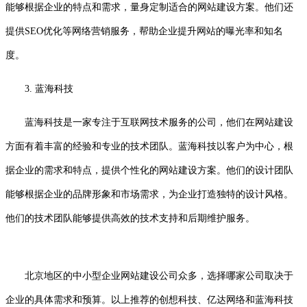
能够根据企业的特点和需求，量身定制适合的网站建设方案。他们还
提供SEO优化等网络营销服务，帮助企业提升网站的曝光率和知名
度。
3. 蓝海科技
蓝海科技是一家专注于互联网技术服务的公司，他们在网站建设
方面有着丰富的经验和专业的技术团队。蓝海科技以客户为中心，根
据企业的需求和特点，提供个性化的网站建设方案。他们的设计团队
能够根据企业的品牌形象和市场需求，为企业打造独特的设计风格。
他们的技术团队能够提供高效的技术支持和后期维护服务。
北京地区的中小型企业网站建设公司众多，选择哪家公司取决于
企业的具体需求和预算。以上推荐的创想科技、亿达网络和蓝海科技