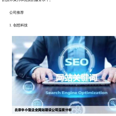
公司推荐
1. 创想科技