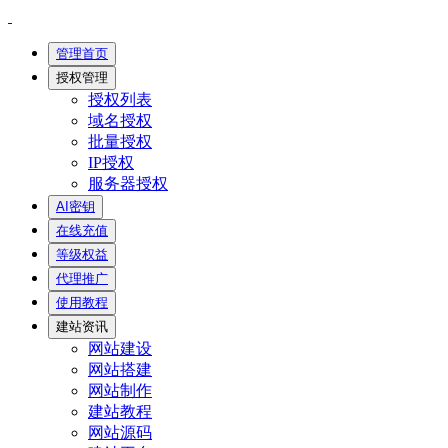
管理首页
授权管理
授权列表
域名授权
批量授权
IP授权
服务器授权
AI密钥
在线充值
等级权益
代理推广
使用教程
建站资讯
网站建设
网站搭建
网站制作
建站教程
网站源码